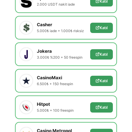
Katıl
2.000 USDT nakit iade
Casher
Katıl
5.000₺ iade + 1.000₺ risksiz
Jokera
Katıl
3.000₺ %200 + 50 freespin
CasinoMaxi
Katıl
6.500₺ + 150 freespin
Hitpot
Katıl
5.000₺ + 100 freespin
Casino Metropol