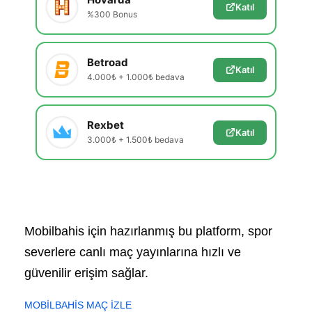
Katıl
%300 Bonus
Betroad
Katıl
4.000₺ + 1.000₺ bedava
Rexbet
Katıl
3.000₺ + 1.500₺ bedava
Mobilbahis için hazırlanmış bu platform, spor
severlere canlı maç yayınlarına hızlı ve
güvenilir erişim sağlar.
MOBİLBAHİS MAÇ İZLE