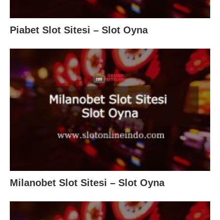
Piabet Slot Sitesi – Slot Oyna
Milanobet Slot Sitesi – Slot Oyna