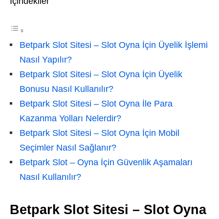
İçindekiler
Betpark Slot Sitesi – Slot Oyna İçin Üyelik İşlemi
Nasıl Yapılır?
Betpark Slot Sitesi – Slot Oyna İçin Üyelik
Bonusu Nasıl Kullanılır?
Betpark Slot Sitesi – Slot Oyna İle Para
Kazanma Yolları Nelerdir?
Betpark Slot Sitesi – Slot Oyna İçin Mobil
Seçimler Nasıl Sağlanır?
Betpark Slot – Oyna İçin Güvenlik Aşamaları
Nasıl Kullanılır?
Betpark Slot Sitesi – Slot Oyna