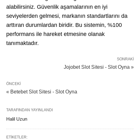
alabilirsiniz. Güvenlik aşamalarının en iyi
seviyelerden gelmesi, markanın standartlarını da
arttıran durumlardan biridir. Bu sistemin, %100
performans ile hareket etmesine olanak
tanımaktadır.
SONRAKI
Jojobet Slot Sitesi - Slot Oyna »
ÖNCEKI
« Betebet Slot Sitesi - Slot Oyna
TARAFINDAN YAYINLANDI
Halil Uzun
ETIKETLER: