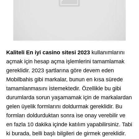
Kaliteli En iyi casino sitesi 2023
kullanımlarını
açmak için hesap açma işlemlerini tamamlamak
gereklidir. 2023 şartlarına göre devem eden
Mobilbahis gibi markalar, bunun en kısa sürede
tamamlanmasını istemektedir. Özellikle bu gibi
durumlarda sorun yaşamamak için de markalardan
gelen üyelik formlarını doldurmak gereklidir. Bu
formları doldurduktan sonra ise onay verebilir ve
en fazla 10 dakika içinde katılım yapabilirsiniz. Tabi
ki burada, belli başlı bilgileri de girmek gereklidir.