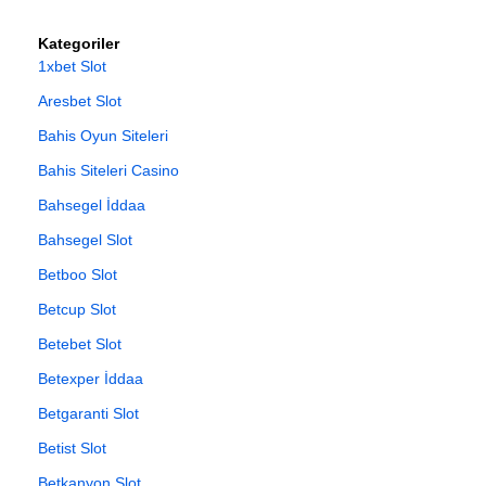
Kategoriler
1xbet Slot
Aresbet Slot
Bahis Oyun Siteleri
Bahis Siteleri Casino
Bahsegel İddaa
Bahsegel Slot
Betboo Slot
Betcup Slot
Betebet Slot
Betexper İddaa
Betgaranti Slot
Betist Slot
Betkanyon Slot