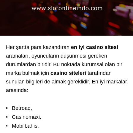
Her şartta para kazandıran
en iyi casino sitesi
aramaları, oyuncuların düşünmesi gereken
durumlardan biridir. Bu noktada kurumsal olan bir
marka bulmak için
casino siteleri
tarafından
sunulan bilgileri de almak gereklidir. En iyi markalar
arasında:
Betroad,
Casinomaxi,
Mobilbahis,