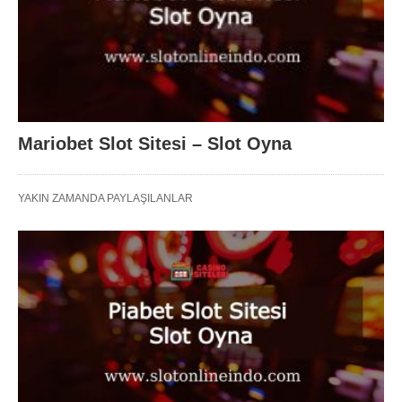
Mariobet Slot Sitesi – Slot Oyna
YAKIN ZAMANDA PAYLAŞILANLAR