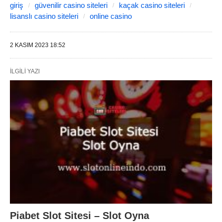
giriş
güvenilir casino siteleri
kaçak casino siteleri
lisanslı casino siteleri
online casino
2 KASIM 2023 18:52
İLGILI YAZI
Piabet Slot Sitesi – Slot Oyna