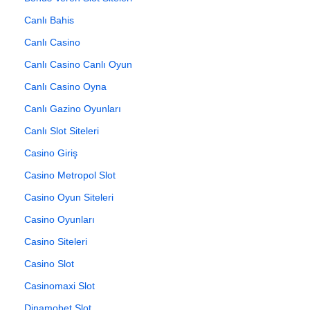
Canlı Bahis
Canlı Casino
Canlı Casino Canlı Oyun
Canlı Casino Oyna
Canlı Gazino Oyunları
Canlı Slot Siteleri
Casino Giriş
Casino Metropol Slot
Casino Oyun Siteleri
Casino Oyunları
Casino Siteleri
Casino Slot
Casinomaxi Slot
Dinamobet Slot