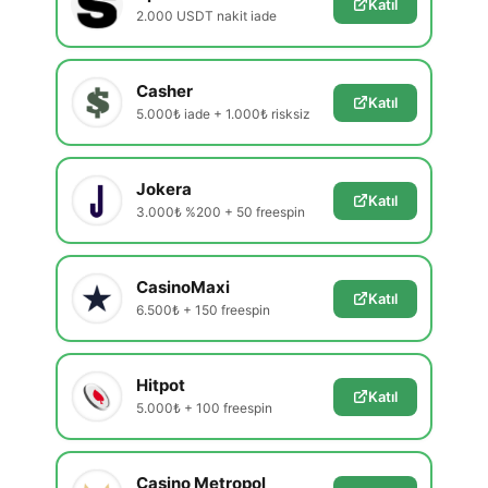
Katıl
2.000 USDT nakit iade
Casher
Katıl
5.000₺ iade + 1.000₺ risksiz
Jokera
Katıl
3.000₺ %200 + 50 freespin
CasinoMaxi
Katıl
6.500₺ + 150 freespin
Hitpot
Katıl
5.000₺ + 100 freespin
Casino Metropol