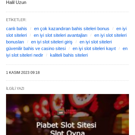
Halil Uzun
ETIKETLER:
canlı bahis
en çok kazandıran bahis siteleri bonus
en iyi
slot siteleri
en iyi slot siteleri avantajları
en iyi slot siteleri
bonusları
en iyi slot siteleri giriş
en iyi slot siteleri
güvenilir bahis ve casino sitesi
en iyi slot siteleri kayıt
en
iyi slot siteleri nedir
kaliteli bahis siteleri
1 KASIM 2023 09:18
İLGILI YAZI