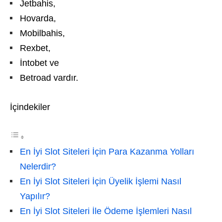
Jetbahis,
Hovarda,
Mobilbahis,
Rexbet,
İntobet ve
Betroad vardır.
İçindekiler
En İyi Slot Siteleri İçin Para Kazanma Yolları
Nelerdir?
En İyi Slot Siteleri İçin Üyelik İşlemi Nasıl
Yapılır?
En İyi Slot Siteleri İle Ödeme İşlemleri Nasıl