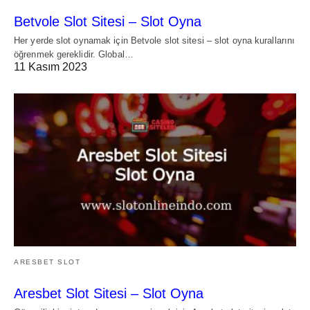
Betvole Slot Sitesi – Slot Oyna
Her yerde slot oynamak için Betvole slot sitesi – slot oyna kurallarını
öğrenmek gereklidir. Global…
11 Kasım 2023
ARESBET SLOT
Aresbet Slot Sitesi – Slot Oyna