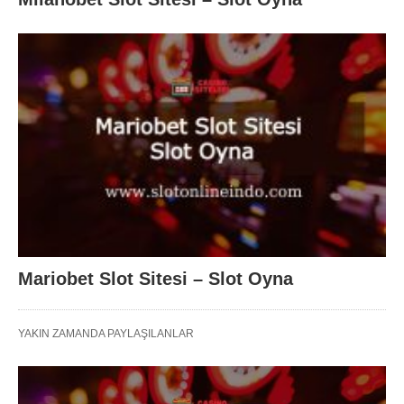
Mariobet Slot Sitesi – Slot Oyna
YAKIN ZAMANDA PAYLAŞILANLAR