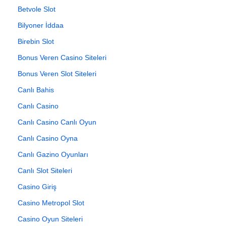
Betvole Slot
Bilyoner İddaa
Birebin Slot
Bonus Veren Casino Siteleri
Bonus Veren Slot Siteleri
Canlı Bahis
Canlı Casino
Canlı Casino Canlı Oyun
Canlı Casino Oyna
Canlı Gazino Oyunları
Canlı Slot Siteleri
Casino Giriş
Casino Metropol Slot
Casino Oyun Siteleri