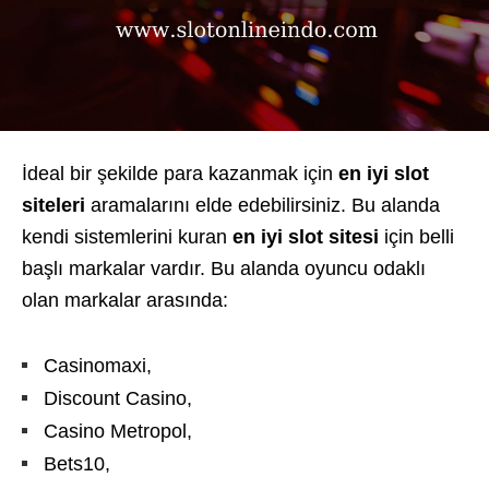
İdeal bir şekilde para kazanmak için
en iyi slot
siteleri
aramalarını elde edebilirsiniz. Bu alanda
kendi sistemlerini kuran
en iyi slot sitesi
için belli
başlı markalar vardır. Bu alanda oyuncu odaklı
olan markalar arasında:
Casinomaxi,
Discount Casino,
Casino Metropol,
Bets10,