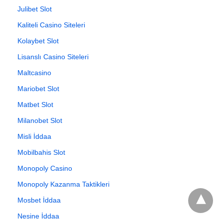
Julibet Slot
Kaliteli Casino Siteleri
Kolaybet Slot
Lisanslı Casino Siteleri
Maltcasino
Mariobet Slot
Matbet Slot
Milanobet Slot
Misli İddaa
Mobilbahis Slot
Monopoly Casino
Monopoly Kazanma Taktikleri
Mosbet İddaa
Nesine İddaa