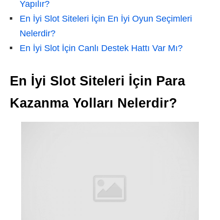
Yapılır?
En İyi Slot Siteleri İçin En İyi Oyun Seçimleri
Nelerdir?
En İyi Slot İçin Canlı Destek Hattı Var Mı?
En İyi Slot Siteleri İçin Para
Kazanma Yolları Nelerdir?