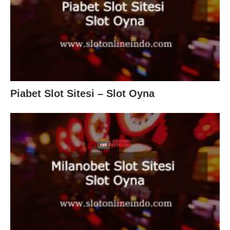
Piabet Slot Sitesi – Slot Oyna