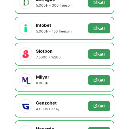
Katıl
5.000₺ + 300 freespin
Intobet
Katıl
5.000₺ + 150 freespin
Slotbon
Katıl
7.500₺ + %200
Milyar
Katıl
8.000₺
Genzobet
Katıl
4.000₺ Her Ay
Hovarda