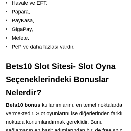
Havale ve EFT,
Papara,
PayKasa,
GigaPay,
Mefete,
PeP ve daha fazlası vardır.
Bets10 Slot Sitesi- Slot Oyna
Seçeneklerindeki Bonuslar
Nelerdir?
Bets10 bonus
kullanımlarını, en temel noktalarda
vermektedir. Slot oyunlarını ise diğerlerinden farklı
noktada konumlandırmak gereklidir. Bunu
sağlamanın en basit adımlarından biri de free spin