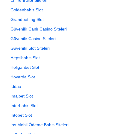
En Yeni Slot Siteleri
Goldenbahis Slot
Grandbetting Slot
Güvenilir Canlı Casino Siteleri
Güvenilir Casino Siteleri
Güvenilir Slot Siteleri
Hepsibahis Slot
Holiganbet Slot
Hovarda Slot
İddaa
İmajbet Slot
İnterbahis Slot
İntobet Slot
İos Mobil Ödeme Bahis Siteleri