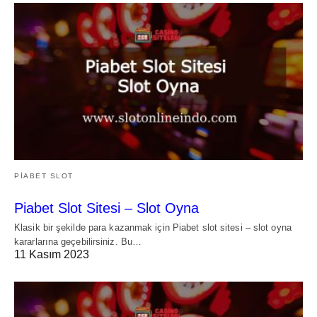
PIABET SLOT
Piabet Slot Sitesi – Slot Oyna
Klasik bir şekilde para kazanmak için Piabet slot sitesi – slot oyna
kararlarına geçebilirsiniz. Bu…
11 Kasım 2023