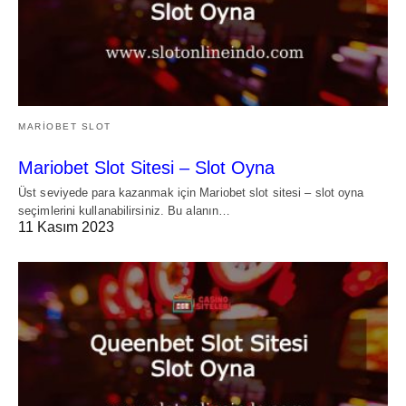
MARIOBET SLOT
Mariobet Slot Sitesi – Slot Oyna
Üst seviyede para kazanmak için Mariobet slot sitesi – slot oyna
seçimlerini kullanabilirsiniz. Bu alanın…
11 Kasım 2023