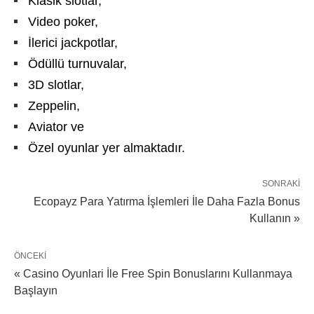
Klasik slotlar,
Video poker,
İlerici jackpotlar,
Ödüllü turnuvalar,
3D slotlar,
Zeppelin,
Aviator ve
Özel oyunlar yer almaktadır.
SONRAKI
Ecopayz Para Yatırma İşlemleri İle Daha Fazla Bonus
Kullanın »
ÖNCEKI
« Casino Oyunlari İle Free Spin Bonuslarını Kullanmaya
Başlayın