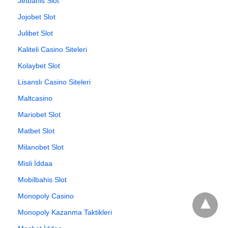
Jetbahis Slot
Jojobet Slot
Julibet Slot
Kaliteli Casino Siteleri
Kolaybet Slot
Lisanslı Casino Siteleri
Maltcasino
Mariobet Slot
Matbet Slot
Milanobet Slot
Misli İddaa
Mobilbahis Slot
Monopoly Casino
Monopoly Kazanma Taktikleri