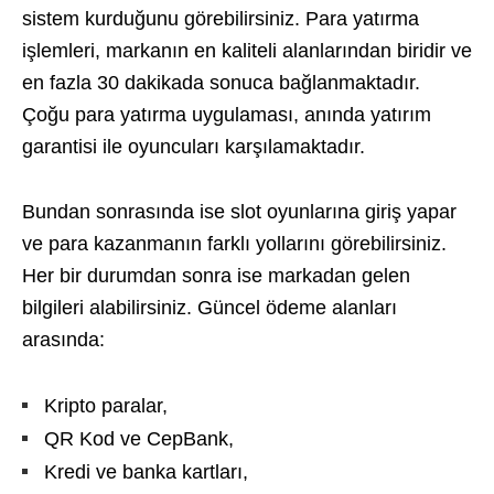
sistem kurduğunu görebilirsiniz. Para yatırma
işlemleri, markanın en kaliteli alanlarından biridir ve
en fazla 30 dakikada sonuca bağlanmaktadır.
Çoğu para yatırma uygulaması, anında yatırım
garantisi ile oyuncuları karşılamaktadır.
Bundan sonrasında ise slot oyunlarına giriş yapar
ve para kazanmanın farklı yollarını görebilirsiniz.
Her bir durumdan sonra ise markadan gelen
bilgileri alabilirsiniz. Güncel ödeme alanları
arasında:
Kripto paralar,
QR Kod ve CepBank,
Kredi ve banka kartları,