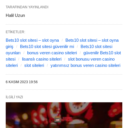
TARAFINDAN YAYINLANDI
Halil Uzun
ETIKETLER:
Bets10 slot sitesi – slot oyna
Bets10 slot sitesi – slot oyna
giriş
Bets10 slot sitesi güvenilir mi
Bets10 slot sitesi
oyunları
bonus veren casino siteleri
güvenilir Bets10 slot
sitesi
lisanslı casino siteleri
slot bonusu veren casino
siteleri
slot siteleri
yatırımsız bonus veren casino siteleri
6 KASIM 2023 19:56
İLGILI YAZI