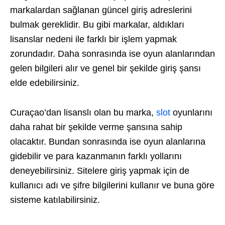
markalardan sağlanan güncel giriş adreslerini
bulmak gereklidir. Bu gibi markalar, aldıkları
lisanslar nedeni ile farklı bir işlem yapmak
zorundadır. Daha sonrasında ise oyun alanlarından
gelen bilgileri alır ve genel bir şekilde giriş şansı
elde edebilirsiniz.
Curaçao’dan lisanslı olan bu marka,
slot
oyunlarını
daha rahat bir şekilde verme şansına sahip
olacaktır. Bundan sonrasında ise oyun alanlarına
gidebilir ve para kazanmanın farklı yollarını
deneyebilirsiniz. Sitelere giriş yapmak için de
kullanıcı adı ve şifre bilgilerini kullanır ve buna göre
sisteme katılabilirsiniz.