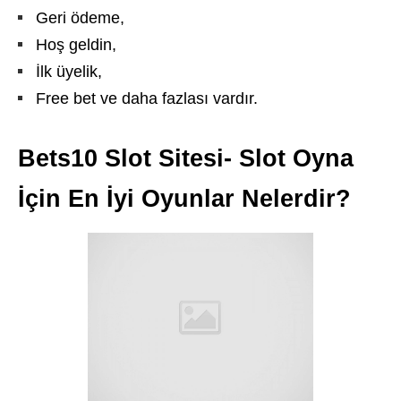
Geri ödeme,
Hoş geldin,
İlk üyelik,
Free bet ve daha fazlası vardır.
Bets10 Slot Sitesi- Slot Oyna
İçin En İyi Oyunlar Nelerdir?