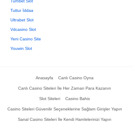
Tumbet Slot
Tuttur İddaa
Ultrabet Slot
Vdcasino Slot
Yeni Casino Site
Youwin Slot
Anasayfa
Canlı Casino Oyna
Canlı Casino Siteleri İle Her Zaman Para Kazanın
Slot Siteleri
Casino Bahis
Casino Siteleri Güvenilir Seçeneklerine Sağlam Girişler Yapın
Sanal Casino Siteleri İle Kendi Hamlelerinizi Yapın