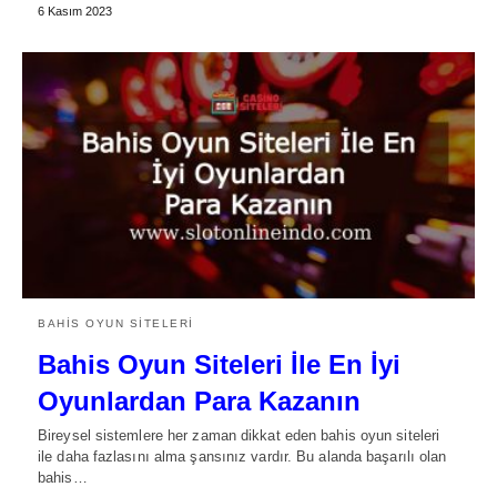
6 Kasım 2023
BAHIS OYUN SITELERI
Bahis Oyun Siteleri İle En İyi
Oyunlardan Para Kazanın
Bireysel sistemlere her zaman dikkat eden bahis oyun siteleri
ile daha fazlasını alma şansınız vardır. Bu alanda başarılı olan
bahis…