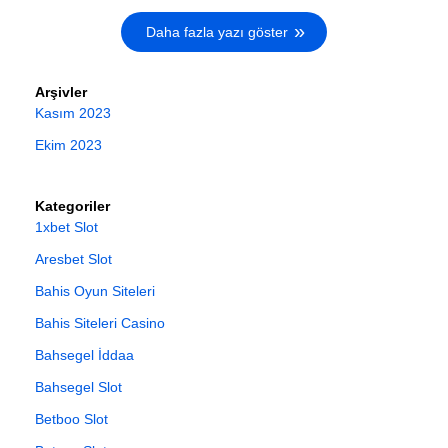
Daha fazla yazı göster
Arşivler
Kasım 2023
Ekim 2023
Kategoriler
1xbet Slot
Aresbet Slot
Bahis Oyun Siteleri
Bahis Siteleri Casino
Bahsegel İddaa
Bahsegel Slot
Betboo Slot