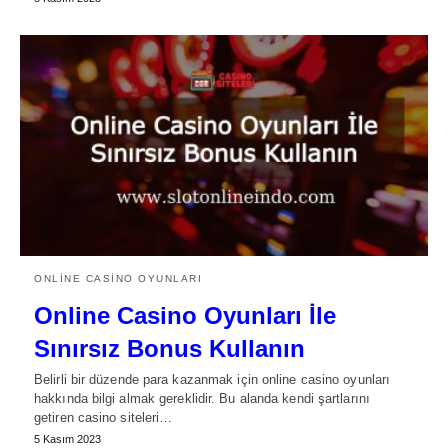
ONLINE CASINO OYUNLARI
Online Casino Oyunları İle
Sınırsız Bonus Kullanın
Belirli bir düzende para kazanmak için online casino oyunları
hakkında bilgi almak gereklidir. Bu alanda kendi şartlarını
getiren casino siteleri…
5 Kasım 2023