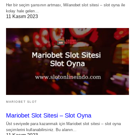
Her bir seçim şansının artması, Milanobet slot sitesi – slot oyna ile
kolay hale gelen…
11 Kasım 2023
MARIOBET SLOT
Mariobet Slot Sitesi – Slot Oyna
Üst seviyede para kazanmak için Mariobet slot sitesi – slot oyna
seçimlerini kullanabilirsiniz. Bu alanın…