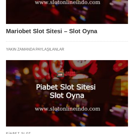
Mariobet Slot Sitesi – Slot Oyna
YAKIN ZAMANDA PAYLAŞILANLAR
PIABET SLOT