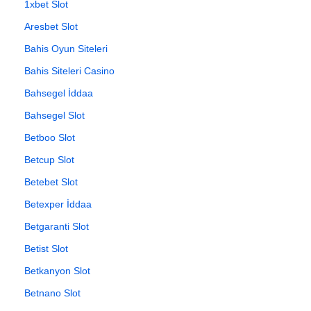
1xbet Slot
Aresbet Slot
Bahis Oyun Siteleri
Bahis Siteleri Casino
Bahsegel İddaa
Bahsegel Slot
Betboo Slot
Betcup Slot
Betebet Slot
Betexper İddaa
Betgaranti Slot
Betist Slot
Betkanyon Slot
Betnano Slot