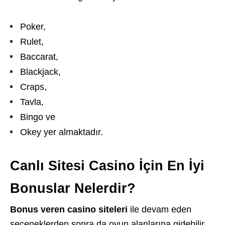
Poker,
Rulet,
Baccarat,
Blackjack,
Craps,
Tavla,
Bingo ve
Okey yer almaktadır.
Canlı Sitesi Casino İçin En İyi
Bonuslar Nelerdir?
Bonus veren casino siteleri
ile devam eden
seçeneklerden sonra da oyun alanlarına gidebilir