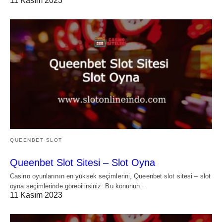
11 Kasım 2023
QUEENBET SLOT
Queenbet Slot Sitesi – Slot Oyna
Casino oyunlarının en yüksek seçimlerini, Queenbet slot sitesi – slot
oyna seçimlerinde görebilirsiniz. Bu konunun…
11 Kasım 2023