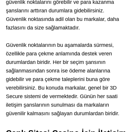
güvenlik noktalarını görebilir ve para kazanma
şanslarını arttıran durumlara gidebilirsiniz.
Güvenlik noktasında adil olan bu markalar, daha
fazlasını da size sağlamaktadır.
Güvenlik noktalarının bu aşamalarda sürmesi,
özellikle para çekme anlamında destek veren
durumlardan biridir. Her bir seçim şansının
sağlanmasından sonra ise ödeme alanlarına
gidebilir ve para çekme taleplerini buna göre
verebilirsiniz. Bu konuda markalar, genel bir 3D
Secure sistemi de vermektedir. Günün her saati
iletişim şanslarının sunulması da markaların
güvenilir kalmasını sağlayan durumlardan biridir.