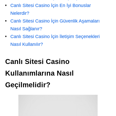
Canlı Sitesi Casino İçin En İyi Bonuslar
Nelerdir?
Canlı Sitesi Casino İçin Güvenlik Aşamaları
Nasıl Sağlanır?
Canlı Sitesi Casino İçin İletişim Seçenekleri
Nasıl Kullanılır?
Canlı Sitesi Casino
Kullanımlarına Nasıl
Geçilmelidir?