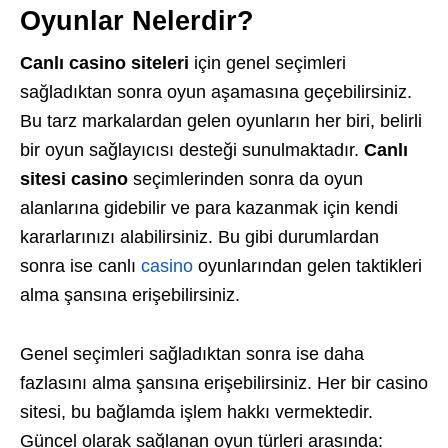
Oyunlar Nelerdir?
Canlı casino siteleri
için genel seçimleri
sağladıktan sonra oyun aşamasına geçebilirsiniz.
Bu tarz markalardan gelen oyunların her biri, belirli
bir oyun sağlayıcısı desteği sunulmaktadır.
Canlı
sitesi casino
seçimlerinden sonra da oyun
alanlarına gidebilir ve para kazanmak için kendi
kararlarınızı alabilirsiniz. Bu gibi durumlardan
sonra ise canlı
casino
oyunlarından gelen taktikleri
alma şansına erişebilirsiniz.
Genel seçimleri sağladıktan sonra ise daha
fazlasını alma şansına erişebilirsiniz. Her bir casino
sitesi, bu bağlamda işlem hakkı vermektedir.
Güncel olarak sağlanan oyun türleri arasında: