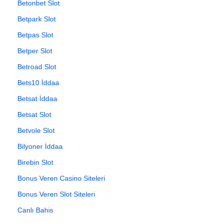
Betonbet Slot
Betpark Slot
Betpas Slot
Betper Slot
Betroad Slot
Bets10 İddaa
Betsat İddaa
Betsat Slot
Betvole Slot
Bilyoner İddaa
Birebin Slot
Bonus Veren Casino Siteleri
Bonus Veren Slot Siteleri
Canlı Bahis