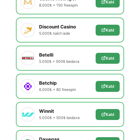
Katıl
8.000₺ + 150 freespin
Discount Casino
Katıl
5.000₺ nakit iade
Betelli
Katıl
5.050₺ + 500₺ bedava
Betchip
Katıl
6.000₺ + 80 freespin
Winnit
Katıl
5.000₺ + 500₺ bedava
Davegas