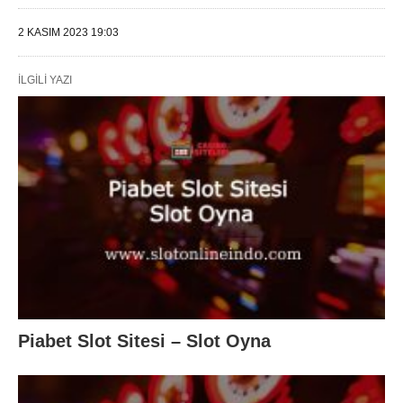
2 KASIM 2023 19:03
İLGILI YAZI
Piabet Slot Sitesi – Slot Oyna