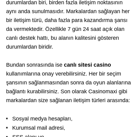
durumlardan biri, birden fazla iletişim noktasının
aynı anda sunulmasıdır. Markalardan sağlayan her
bir iletişim türü, daha fazla para kazandırma şansı
da vermektedir. Özellikle 7 gün 24 saat açık olan
canlı destek hattı, bu alanın kalitesini gösteren
durumlardan biridir.
Bundan sonrasında ise
canlı sitesi casino
kullanımlarına onay verebilirsiniz. Her bir seçim
şansının sağlanmasından sonra da oyun alanlarına
bağlantı kurabilirsiniz. Son olarak Casinomaxi gibi
markalardan size sağlanan iletişim türleri arasında:
Sosyal medya hesapları,
Kurumsal mail adresi,
SSS alanı ve