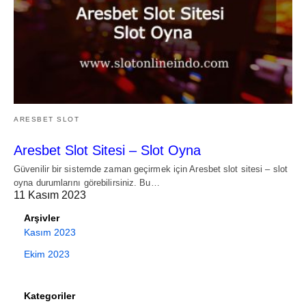
ARESBET SLOT
Aresbet Slot Sitesi – Slot Oyna
Güvenilir bir sistemde zaman geçirmek için Aresbet slot sitesi – slot
oyna durumlarını görebilirsiniz. Bu…
11 Kasım 2023
Arşivler
Kasım 2023
Ekim 2023
Kategoriler