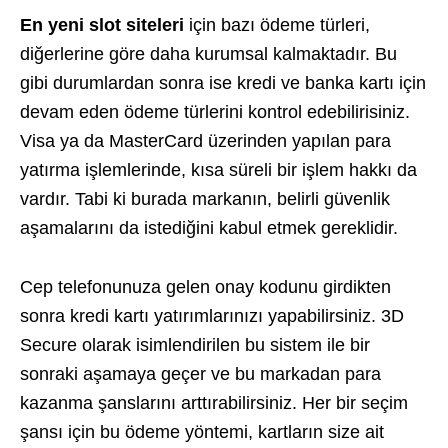
En yeni slot siteleri
için bazı ödeme türleri,
diğerlerine göre daha kurumsal kalmaktadır. Bu
gibi durumlardan sonra ise kredi ve banka kartı için
devam eden ödeme türlerini kontrol edebilirisiniz.
Visa ya da MasterCard üzerinden yapılan para
yatırma işlemlerinde, kısa süreli bir işlem hakkı da
vardır. Tabi ki burada markanın, belirli güvenlik
aşamalarını da istediğini kabul etmek gereklidir.
Cep telefonunuza gelen onay kodunu girdikten
sonra kredi kartı yatırımlarınızı yapabilirsiniz. 3D
Secure olarak isimlendirilen bu sistem ile bir
sonraki aşamaya geçer ve bu markadan para
kazanma şanslarını arttırabilirsiniz. Her bir seçim
şansı için bu ödeme yöntemi, kartların size ait