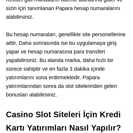
sizin için tanımlanan Papara hesap numaralarını
alabilirsiniz.
Bu hesap numaraları, genellikle site personellerine
aittir. Daha sonrasında ise bu uygulamaya giriş
yapar ve hesap numarasına para transferi
yapabilirsiniz. Bu alanda marka, daha hızlı bir
sürece sahiptir ve en fazla 3 dakika içinde
yatırımlarını sona erdirmektedir. Papara
yatırımlarından sonra da slot sitelerinden gelen
bonusları alabilirsiniz.
Casino Slot Siteleri İçin Kredi
Kartı Yatırımları Nasıl Yapılır?