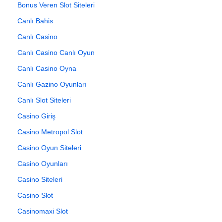
Bonus Veren Slot Siteleri
Canlı Bahis
Canlı Casino
Canlı Casino Canlı Oyun
Canlı Casino Oyna
Canlı Gazino Oyunları
Canlı Slot Siteleri
Casino Giriş
Casino Metropol Slot
Casino Oyun Siteleri
Casino Oyunları
Casino Siteleri
Casino Slot
Casinomaxi Slot