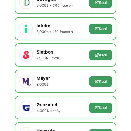
Katıl
5.000₺ + 300 freespin
Intobet
Katıl
5.000₺ + 150 freespin
Slotbon
Katıl
7.500₺ + %200
Milyar
Katıl
8.000₺
Genzobet
Katıl
4.000₺ Her Ay
Hovarda