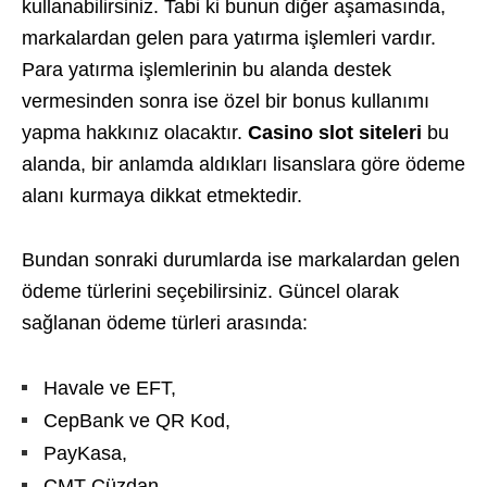
kullanabilirsiniz. Tabi ki bunun diğer aşamasında,
markalardan gelen para yatırma işlemleri vardır.
Para yatırma işlemlerinin bu alanda destek
vermesinden sonra ise özel bir bonus kullanımı
yapma hakkınız olacaktır.
Casino slot siteleri
bu
alanda, bir anlamda aldıkları lisanslara göre ödeme
alanı kurmaya dikkat etmektedir.
Bundan sonraki durumlarda ise markalardan gelen
ödeme türlerini seçebilirsiniz. Güncel olarak
sağlanan ödeme türleri arasında:
Havale ve EFT,
CepBank ve QR Kod,
PayKasa,
CMT Cüzdan,