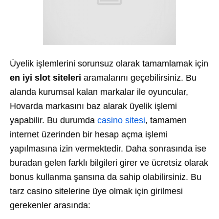
Üyelik işlemlerini sorunsuz olarak tamamlamak için
en iyi slot siteleri
aramalarını geçebilirsiniz. Bu
alanda kurumsal kalan markalar ile oyuncular,
Hovarda markasını baz alarak üyelik işlemi
yapabilir. Bu durumda
casino sitesi
, tamamen
internet üzerinden bir hesap açma işlemi
yapılmasına izin vermektedir. Daha sonrasında ise
buradan gelen farklı bilgileri girer ve ücretsiz olarak
bonus kullanma şansına da sahip olabilirsiniz. Bu
tarz casino sitelerine üye olmak için girilmesi
gerekenler arasında: