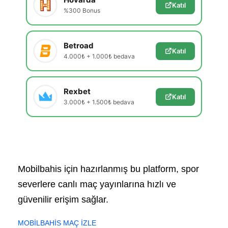
Katıl
%300 Bonus
Betroad
Katıl
4.000₺ + 1.000₺ bedava
Rexbet
Katıl
3.000₺ + 1.500₺ bedava
Mobilbahis için hazırlanmış bu platform, spor
severlere canlı maç yayınlarına hızlı ve
güvenilir erişim sağlar.
MOBİLBAHİS MAÇ İZLE