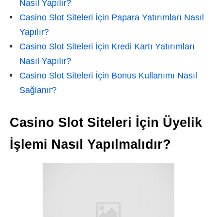
Nasıl Yapılır?
Casino Slot Siteleri İçin Papara Yatırımları Nasıl
Yapılır?
Casino Slot Siteleri İçin Kredi Kartı Yatırımları
Nasıl Yapılır?
Casino Slot Siteleri İçin Bonus Kullanımı Nasıl
Sağlanır?
Casino Slot Siteleri İçin Üyelik
İşlemi Nasıl Yapılmalıdır?