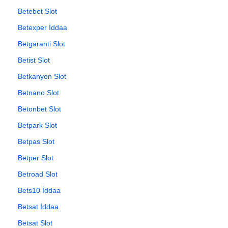
Betebet Slot
Betexper İddaa
Betgaranti Slot
Betist Slot
Betkanyon Slot
Betnano Slot
Betonbet Slot
Betpark Slot
Betpas Slot
Betper Slot
Betroad Slot
Bets10 İddaa
Betsat İddaa
Betsat Slot