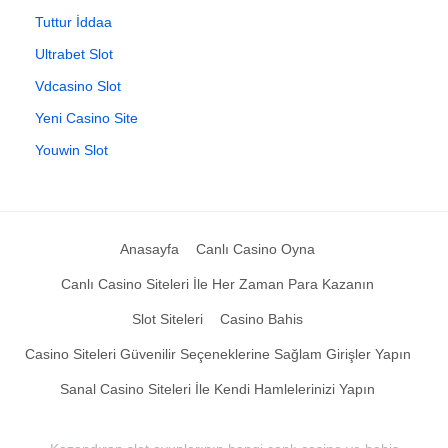
Tuttur İddaa
Ultrabet Slot
Vdcasino Slot
Yeni Casino Site
Youwin Slot
Anasayfa
Canlı Casino Oyna
Canlı Casino Siteleri İle Her Zaman Para Kazanın
Slot Siteleri
Casino Bahis
Casino Siteleri Güvenilir Seçeneklerine Sağlam Girişler Yapın
Sanal Casino Siteleri İle Kendi Hamlelerinizi Yapın