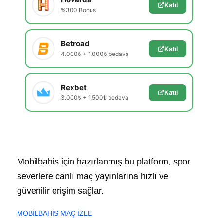
Katıl
%300 Bonus
Betroad
Katıl
4.000₺ + 1.000₺ bedava
Rexbet
Katıl
3.000₺ + 1.500₺ bedava
Mobilbahis için hazırlanmış bu platform, spor
severlere canlı maç yayınlarına hızlı ve
güvenilir erişim sağlar.
MOBİLBAHİS MAÇ İZLE