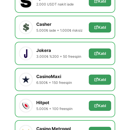
Katıl
2.000 USDT nakit iade
Casher
Katıl
5.000₺ iade + 1.000₺ risksiz
Jokera
Katıl
3.000₺ %200 + 50 freespin
CasinoMaxi
Katıl
6.500₺ + 150 freespin
Hitpot
Katıl
5.000₺ + 100 freespin
Casino Metropol