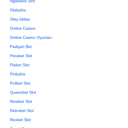
Ngsbahis Slot
Olabahis
Oley İddaa
Online Casino
Online Casino Oyunları
Padişah Bet
Perabet Slot
Piabet Slot
Pinbahis
Pulibet Slot
Queenbet Slot
Restbet Slot
Retrobet Slot
Rexbet Slot