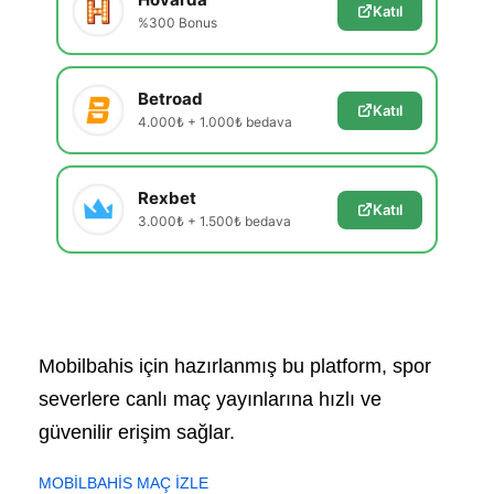
Katıl
%300 Bonus
Betroad
Katıl
4.000₺ + 1.000₺ bedava
Rexbet
Katıl
3.000₺ + 1.500₺ bedava
Mobilbahis için hazırlanmış bu platform, spor
severlere canlı maç yayınlarına hızlı ve
güvenilir erişim sağlar.
MOBİLBAHİS MAÇ İZLE