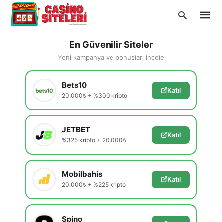
En Güvenilir Siteler
Yeni kampanya ve bonusları incele
Type
Bets10
your
Katıl
searc
20.000₺ + %300 kripto
query
and
hit
enter:
JETBET
Katıl
%325 kripto + 20.000₺
Mobilbahis
Katıl
20.000₺ + %225 kripto
Spino