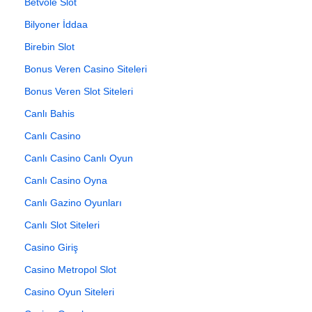
Betvole Slot
Bilyoner İddaa
Birebin Slot
Bonus Veren Casino Siteleri
Bonus Veren Slot Siteleri
Canlı Bahis
Canlı Casino
Canlı Casino Canlı Oyun
Canlı Casino Oyna
Canlı Gazino Oyunları
Canlı Slot Siteleri
Casino Giriş
Casino Metropol Slot
Casino Oyun Siteleri