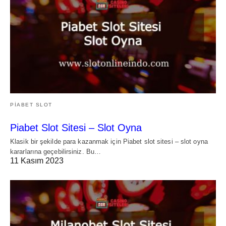
PIABET SLOT
Piabet Slot Sitesi – Slot Oyna
Klasik bir şekilde para kazanmak için Piabet slot sitesi – slot oyna
kararlarına geçebilirsiniz. Bu…
11 Kasım 2023