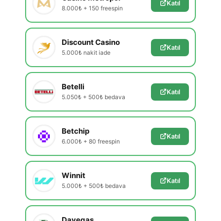
Katıl
8.000₺ + 150 freespin
Discount Casino
Katıl
5.000₺ nakit iade
Betelli
Katıl
5.050₺ + 500₺ bedava
Betchip
Katıl
6.000₺ + 80 freespin
Winnit
Katıl
5.000₺ + 500₺ bedava
Davegas