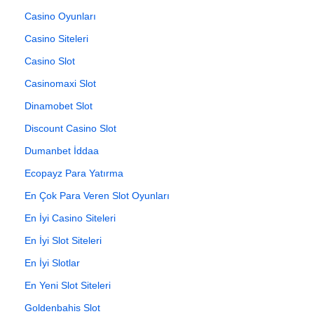
Casino Oyunları
Casino Siteleri
Casino Slot
Casinomaxi Slot
Dinamobet Slot
Discount Casino Slot
Dumanbet İddaa
Ecopayz Para Yatırma
En Çok Para Veren Slot Oyunları
En İyi Casino Siteleri
En İyi Slot Siteleri
En İyi Slotlar
En Yeni Slot Siteleri
Goldenbahis Slot