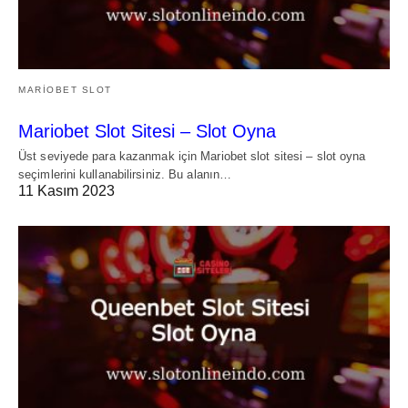
MARIOBET SLOT
Mariobet Slot Sitesi – Slot Oyna
Üst seviyede para kazanmak için Mariobet slot sitesi – slot oyna
seçimlerini kullanabilirsiniz. Bu alanın…
11 Kasım 2023