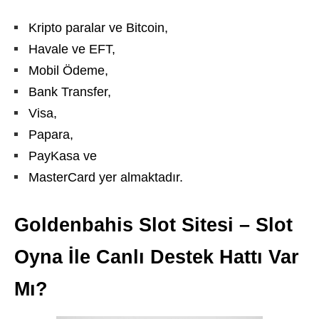
Kripto paralar ve Bitcoin,
Havale ve EFT,
Mobil Ödeme,
Bank Transfer,
Visa,
Papara,
PayKasa ve
MasterCard yer almaktadır.
Goldenbahis Slot Sitesi – Slot
Oyna İle Canlı Destek Hattı Var
Mı?