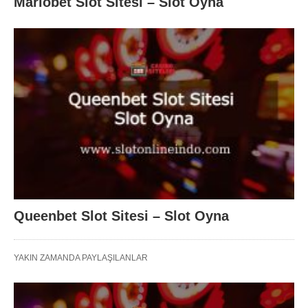
Mariobet Slot Sitesi – Slot Oyna
Queenbet Slot Sitesi – Slot Oyna
YAKIN ZAMANDA PAYLAŞILANLAR