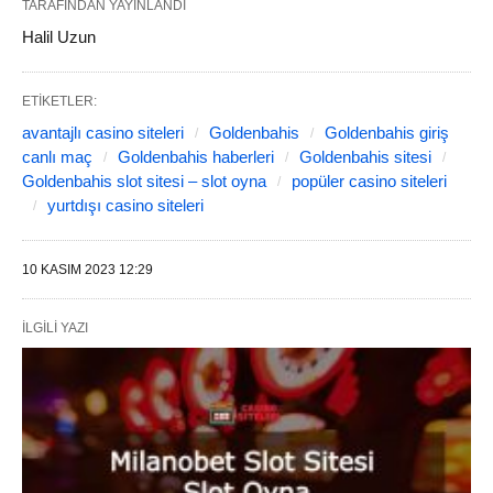
TARAFINDAN YAYINLANDI
Halil Uzun
ETIKETLER:
avantajlı casino siteleri
Goldenbahis
Goldenbahis giriş
canlı maç
Goldenbahis haberleri
Goldenbahis sitesi
Goldenbahis slot sitesi – slot oyna
popüler casino siteleri
yurtdışı casino siteleri
10 KASIM 2023 12:29
İLGILI YAZI