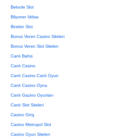
Betvole Slot
Bilyoner İddaa
Birebin Slot
Bonus Veren Casino Siteleri
Bonus Veren Slot Siteleri
Canlı Bahis
Canlı Casino
Canlı Casino Canlı Oyun
Canlı Casino Oyna
Canlı Gazino Oyunları
Canlı Slot Siteleri
Casino Giriş
Casino Metropol Slot
Casino Oyun Siteleri