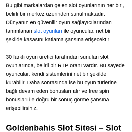
Bu gibi markalardan gelen slot oyunlarının her biri,
belirli bir merkez üzerinden sunulmaktadır.
Dünyanın en güvenilir oyun sağlayıcılarından
tanımlanan
slot oyunları
ile oyuncular, net bir
şekilde kasasını katlama şansına erişecektir.
30 farklı oyun üretici tarafından sunulan slot
oyunlarında, belirli bir RTP oranı vardır. Bu sayede
oyuncular, kendi sistemlerini net bir şekilde
kurabilir. Daha sonrasında ise bu oyun türlerine
bağlı devam eden bonusları alır ve free spin
bonusları ile doğru bir sonuç görme şansına
erişebilirsiniz.
Goldenbahis Slot Sitesi – Slot