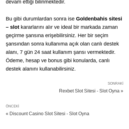
devam ettiği bilinmektedir.
Bu gibi durumlardan sonra ise
Goldenbahis sitesi
– slot
kararlarını alır ve ideal bir markada zaman
geçirme şansına erişebilirsiniz. Her bir seçim
şansından sonra kullanıma açık olan canlı destek
alanı, 7 gün 24 saat kullanım şansı vermektedir.
Ödeme, hesap ve bonus gibi konularda, canlı
destek alanını kullanabilirsiniz.
SONRAKI
Rexbet Slot Sitesi - Slot Oyna »
ÖNCEKI
« Discount Casino Slot Sitesi - Slot Oyna