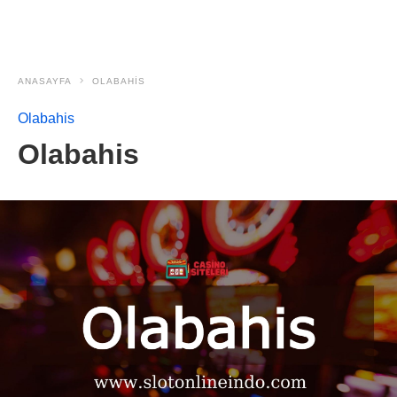
ANASAYFA
OLABAHIS
Olabahis
Olabahis