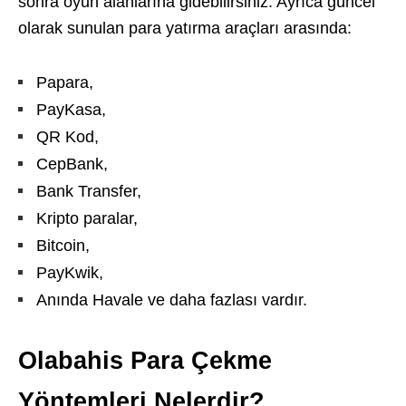
sonra oyun alanlarına gidebilirsiniz. Ayrıca güncel
olarak sunulan para yatırma araçları arasında:
Papara,
PayKasa,
QR Kod,
CepBank,
Bank Transfer,
Kripto paralar,
Bitcoin,
PayKwik,
Anında Havale ve daha fazlası vardır.
Olabahis Para Çekme
Yöntemleri Nelerdir?