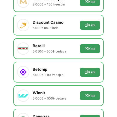
Katıl
8.000₺ + 150 freespin
Discount Casino
Katıl
5.000₺ nakit iade
Betelli
Katıl
5.050₺ + 500₺ bedava
Betchip
Katıl
6.000₺ + 80 freespin
Winnit
Katıl
5.000₺ + 500₺ bedava
Davegas