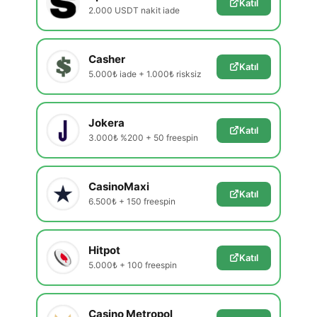
Katıl
2.000 USDT nakit iade
Casher
Katıl
5.000₺ iade + 1.000₺ risksiz
Jokera
Katıl
3.000₺ %200 + 50 freespin
CasinoMaxi
Katıl
6.500₺ + 150 freespin
Hitpot
Katıl
5.000₺ + 100 freespin
Casino Metropol