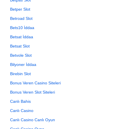
Betpas Slot
Betper Slot
Betroad Slot
Bets10 İddaa
Betsat İddaa
Betsat Slot
Betvole Slot
Bilyoner İddaa
Birebin Slot
Bonus Veren Casino Siteleri
Bonus Veren Slot Siteleri
Canlı Bahis
Canlı Casino
Canlı Casino Canlı Oyun