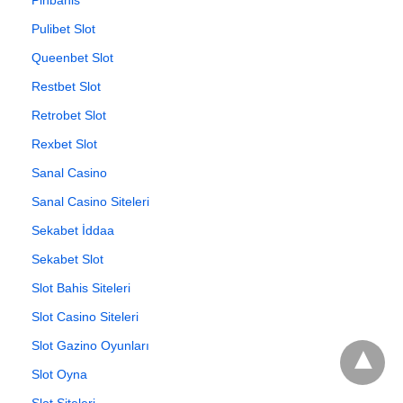
Pinbahis
Pulibet Slot
Queenbet Slot
Restbet Slot
Retrobet Slot
Rexbet Slot
Sanal Casino
Sanal Casino Siteleri
Sekabet İddaa
Sekabet Slot
Slot Bahis Siteleri
Slot Casino Siteleri
Slot Gazino Oyunları
Slot Oyna