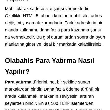
Mobil olarak sadece site şansı vermektedir.
Özellikle HTML 5 tabanlı kurulan mobil site, adres
değişimi yaşamak zorundadır. Farklı adreslerin bir
alanda kullanımı, daha fazla para kazanma şansı
da vermektedir. Bu gibi durumlardan sonra da oyun
alanlarına gider ve ideal bir markada kalabilirsiniz.
Olabahis Para Yatırma Nasıl
Yapılır?
Para yatırma
türlerini, net bir şekilde sunan
markalardan biridir. Daha fazla ödeme türünü bir
arada kullanmak, markanın seviyesini arttıran
şeylerden biridir. En az 100 TL’lik işlemlerden