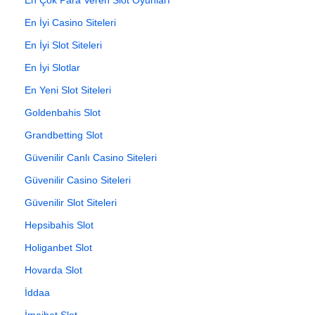
En Çok Para Veren Slot Oyunları
En İyi Casino Siteleri
En İyi Slot Siteleri
En İyi Slotlar
En Yeni Slot Siteleri
Goldenbahis Slot
Grandbetting Slot
Güvenilir Canlı Casino Siteleri
Güvenilir Casino Siteleri
Güvenilir Slot Siteleri
Hepsibahis Slot
Holiganbet Slot
Hovarda Slot
İddaa