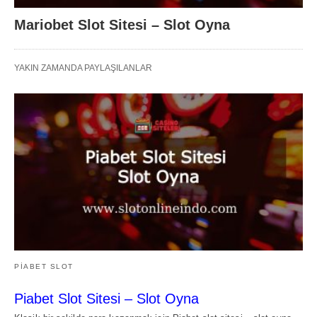
Mariobet Slot Sitesi – Slot Oyna
YAKIN ZAMANDA PAYLAŞILANLAR
PIABET SLOT
Piabet Slot Sitesi – Slot Oyna