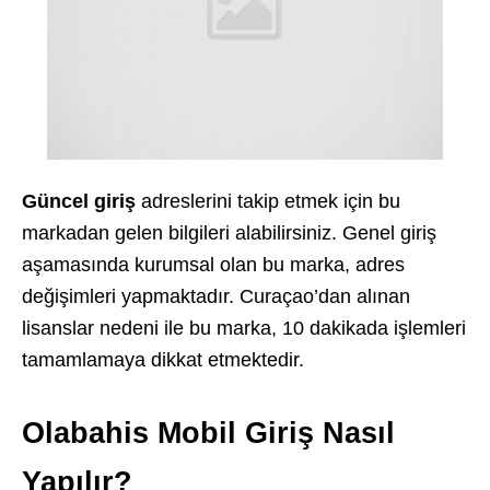
Güncel giriş
adreslerini takip etmek için bu
markadan gelen bilgileri alabilirsiniz. Genel giriş
aşamasında kurumsal olan bu marka, adres
değişimleri yapmaktadır. Curaçao’dan alınan
lisanslar nedeni ile bu marka, 10 dakikada işlemleri
tamamlamaya dikkat etmektedir.
Olabahis Mobil Giriş Nasıl
Yapılır?