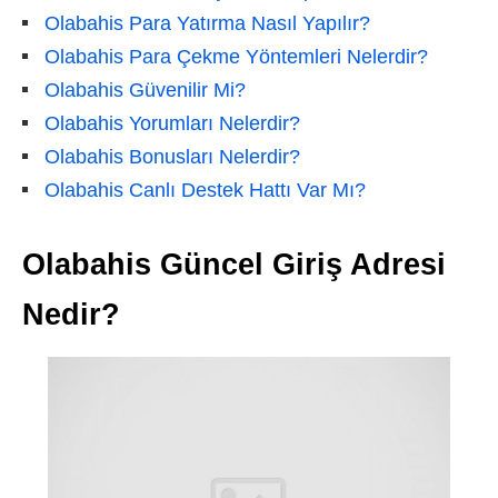
Olabahis Para Yatırma Nasıl Yapılır?
Olabahis Para Çekme Yöntemleri Nelerdir?
Olabahis Güvenilir Mi?
Olabahis Yorumları Nelerdir?
Olabahis Bonusları Nelerdir?
Olabahis Canlı Destek Hattı Var Mı?
Olabahis Güncel Giriş Adresi
Nedir?