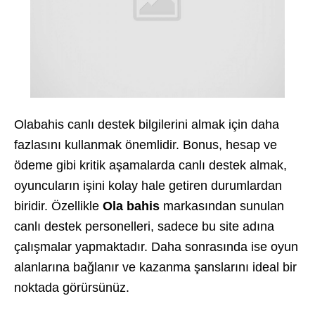
Olabahis canlı destek bilgilerini almak için daha
fazlasını kullanmak önemlidir. Bonus, hesap ve
ödeme gibi kritik aşamalarda canlı destek almak,
oyuncuların işini kolay hale getiren durumlardan
biridir. Özellikle
Ola bahis
markasından sunulan
canlı destek personelleri, sadece bu site adına
çalışmalar yapmaktadır. Daha sonrasında ise oyun
alanlarına bağlanır ve kazanma şanslarını ideal bir
noktada görürsünüz.