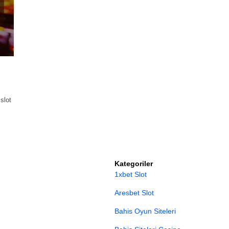
slot
Kategoriler
1xbet Slot
Aresbet Slot
Bahis Oyun Siteleri