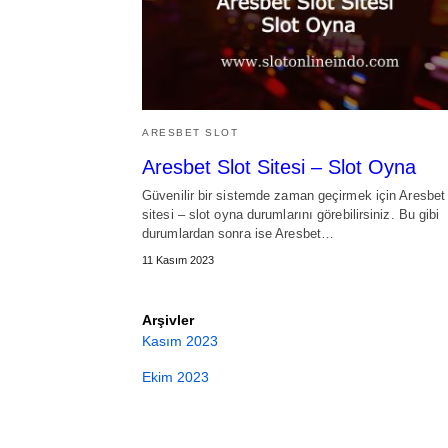
ARESBET SLOT
Aresbet Slot Sitesi – Slot Oyna
Güvenilir bir sistemde zaman geçirmek için Aresbet 
sitesi – slot oyna durumlarını görebilirsiniz. Bu gibi
durumlardan sonra ise Aresbet…
11 Kasım 2023
Arşivler
Kasım 2023
Ekim 2023