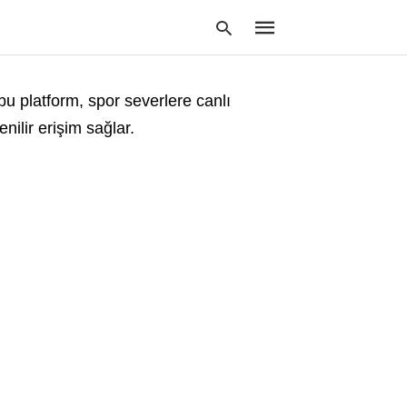
bu platform, spor severlere canlı
nilir erişim sağlar.
Type
your
search
query
and
hit
enter: