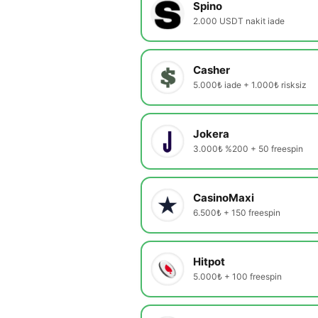
Spino
2.000 USDT nakit iade
Casher
5.000₺ iade + 1.000₺ risksiz
Jokera
3.000₺ %200 + 50 freespin
CasinoMaxi
6.500₺ + 150 freespin
Hitpot
5.000₺ + 100 freespin