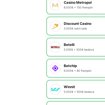
Casino Metropol
8.000₺ + 150 freespin
Discount Casino
5.000₺ nakit iade
Betelli
5.050₺ + 500₺ bedava
Betchip
6.000₺ + 80 freespin
Winnit
5.000₺ + 500₺ bedava