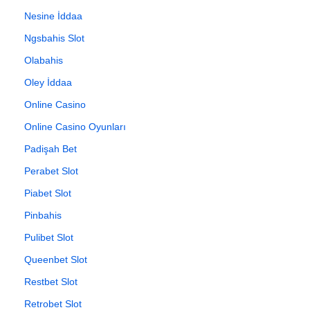
Nesine İddaa
Ngsbahis Slot
Olabahis
Oley İddaa
Online Casino
Online Casino Oyunları
Padişah Bet
Perabet Slot
Piabet Slot
Pinbahis
Pulibet Slot
Queenbet Slot
Restbet Slot
Retrobet Slot