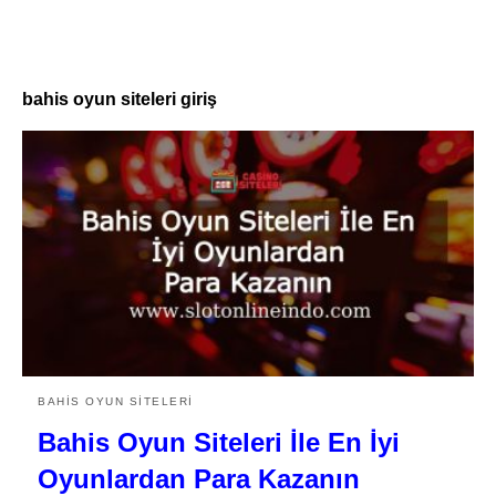
bahis oyun siteleri giriş
BAHIS OYUN SITELERI
Bahis Oyun Siteleri İle En İyi
Oyunlardan Para Kazanın