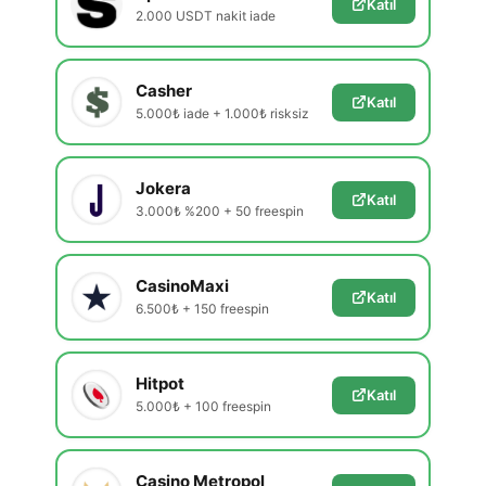
Katıl
2.000 USDT nakit iade
Casher
Katıl
5.000₺ iade + 1.000₺ risksiz
Jokera
Katıl
3.000₺ %200 + 50 freespin
CasinoMaxi
Katıl
6.500₺ + 150 freespin
Hitpot
Katıl
5.000₺ + 100 freespin
Casino Metropol