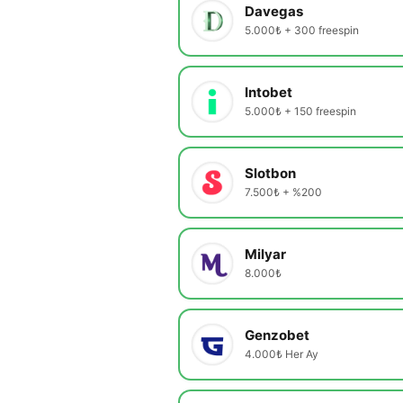
Davegas
5.000₺ + 300 freespin
Intobet
5.000₺ + 150 freespin
Slotbon
7.500₺ + %200
Milyar
8.000₺
Genzobet
4.000₺ Her Ay