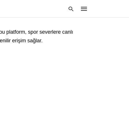
bu platform, spor severlere canlı
nilir erişim sağlar.
Type
your
search
query
and
hit
enter: