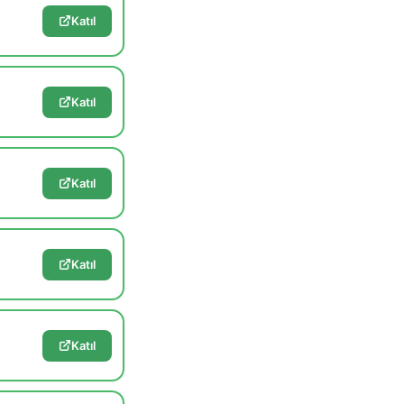
Katıl
Katıl
Katıl
Katıl
Katıl