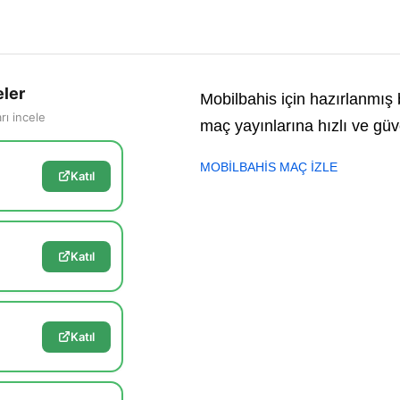
eler
Mobilbahis için hazırlanmış 
ı incele
maç yayınlarına hızlı ve güve
MOBİLBAHİS MAÇ İZLE
Katıl
Katıl
Katıl