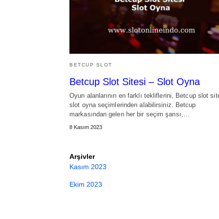
BETCUP SLOT
Betcup Slot Sitesi – Slot Oyna
Oyun alanlarının en farklı tekliflerini, Betcup slot sit
slot oyna seçimlerinden alabilirsiniz. Betcup
markasından gelen her bir seçim şansı,…
8 Kasım 2023
Arşivler
Kasım 2023
Ekim 2023