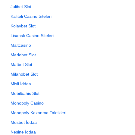
Julibet Slot
Kaliteli Casino Siteleri
Kolaybet Slot
Lisanslı Casino Siteleri
Maltcasino
Mariobet Slot
Matbet Slot
Milanobet Slot
Misli İddaa
Mobilbahis Slot
Monopoly Casino
Monopoly Kazanma Taktikleri
Mosbet İddaa
Nesine İddaa