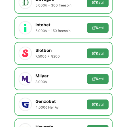
Katıl
5.000₺ + 300 freespin
Intobet
Katıl
5.000₺ + 150 freespin
Slotbon
Katıl
7.500₺ + %200
Milyar
Katıl
8.000₺
Genzobet
Katıl
4.000₺ Her Ay
Hovarda