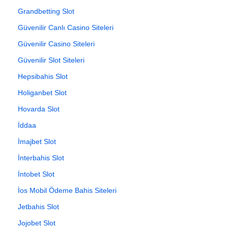
Grandbetting Slot
Güvenilir Canlı Casino Siteleri
Güvenilir Casino Siteleri
Güvenilir Slot Siteleri
Hepsibahis Slot
Holiganbet Slot
Hovarda Slot
İddaa
İmajbet Slot
İnterbahis Slot
İntobet Slot
İos Mobil Ödeme Bahis Siteleri
Jetbahis Slot
Jojobet Slot