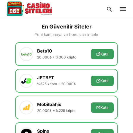
En Güvenilir Siteler
Yeni kampanya ve bonusları incele
Type
Bets10
your
Katıl
searc
20.000₺ + %300 kripto
query
and
hit
enter:
JETBET
Katıl
%325 kripto + 20.000₺
Mobilbahis
Katıl
20.000₺ + %225 kripto
Spino