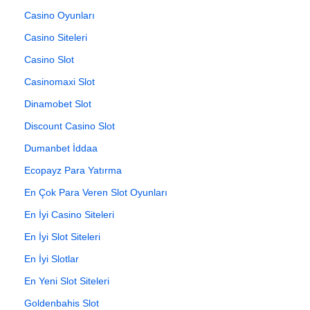
Casino Oyunları
Casino Siteleri
Casino Slot
Casinomaxi Slot
Dinamobet Slot
Discount Casino Slot
Dumanbet İddaa
Ecopayz Para Yatırma
En Çok Para Veren Slot Oyunları
En İyi Casino Siteleri
En İyi Slot Siteleri
En İyi Slotlar
En Yeni Slot Siteleri
Goldenbahis Slot