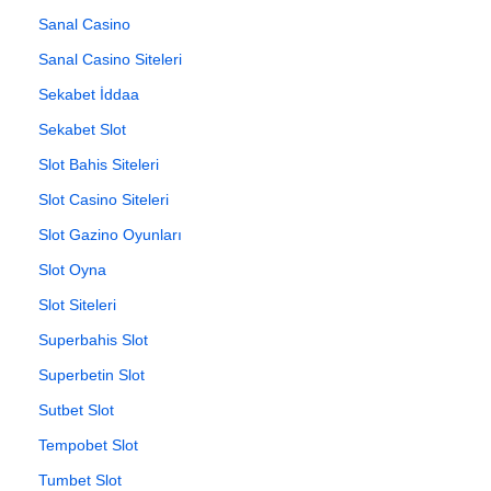
Sanal Casino
Sanal Casino Siteleri
Sekabet İddaa
Sekabet Slot
Slot Bahis Siteleri
Slot Casino Siteleri
Slot Gazino Oyunları
Slot Oyna
Slot Siteleri
Superbahis Slot
Superbetin Slot
Sutbet Slot
Tempobet Slot
Tumbet Slot