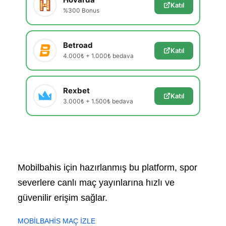
Katıl
%300 Bonus
Betroad
Katıl
4.000₺ + 1.000₺ bedava
Rexbet
Katıl
3.000₺ + 1.500₺ bedava
Mobilbahis için hazırlanmış bu platform, spor
severlere canlı maç yayınlarına hızlı ve
güvenilir erişim sağlar.
MOBİLBAHİS MAÇ İZLE