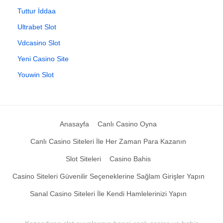
Tuttur İddaa
Ultrabet Slot
Vdcasino Slot
Yeni Casino Site
Youwin Slot
Anasayfa
Canlı Casino Oyna
Canlı Casino Siteleri İle Her Zaman Para Kazanın
Slot Siteleri
Casino Bahis
Casino Siteleri Güvenilir Seçeneklerine Sağlam Girişler Yapın
Sanal Casino Siteleri İle Kendi Hamlelerinizi Yapın