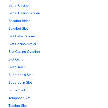
Sanal Casino
Sanal Casino Siteleri
Sekabet İddaa
Sekabet Slot
Slot Bahis Siteleri
Slot Casino Siteleri
Slot Gazino Oyunları
Slot Oyna
Slot Siteleri
Superbahis Slot
Superbetin Slot
Sutbet Slot
Tempobet Slot
Tumbet Slot