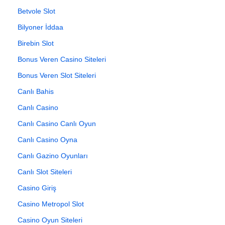
Betvole Slot
Bilyoner İddaa
Birebin Slot
Bonus Veren Casino Siteleri
Bonus Veren Slot Siteleri
Canlı Bahis
Canlı Casino
Canlı Casino Canlı Oyun
Canlı Casino Oyna
Canlı Gazino Oyunları
Canlı Slot Siteleri
Casino Giriş
Casino Metropol Slot
Casino Oyun Siteleri