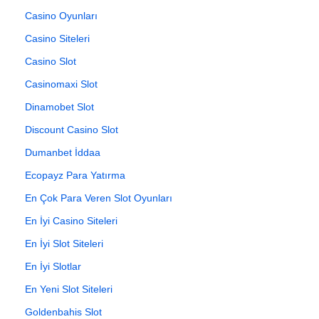
Casino Oyunları
Casino Siteleri
Casino Slot
Casinomaxi Slot
Dinamobet Slot
Discount Casino Slot
Dumanbet İddaa
Ecopayz Para Yatırma
En Çok Para Veren Slot Oyunları
En İyi Casino Siteleri
En İyi Slot Siteleri
En İyi Slotlar
En Yeni Slot Siteleri
Goldenbahis Slot