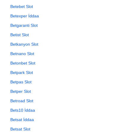
Betebet Slot
Betexper İddaa
Betgaranti Slot
Betist Slot
Betkanyon Slot
Betnano Slot
Betonbet Slot
Betpark Slot
Betpas Slot
Betper Slot
Betroad Slot
Bets10 İddaa
Betsat İddaa
Betsat Slot