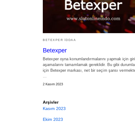
BETEXPER İDDAA
Betexper
Betexper oyna konumlandırmalarını yapmak için gir
aşamalarını tamamlamak gereklidir. Bu gibi durumla
için Betexper markası, net bir seçim şansı vermekte
…
2 Kasım 2023
Arşivler
Kasım 2023
Ekim 2023