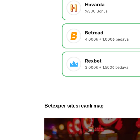
Hovarda
%300 Bonus
Betroad
4.000₺ + 1.000₺ bedava
Rexbet
3.000₺ + 1.500₺ bedava
Betexper sitesi canlı maç