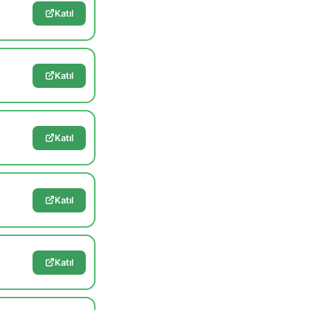
Katıl
Katıl
Katıl
Katıl
Katıl