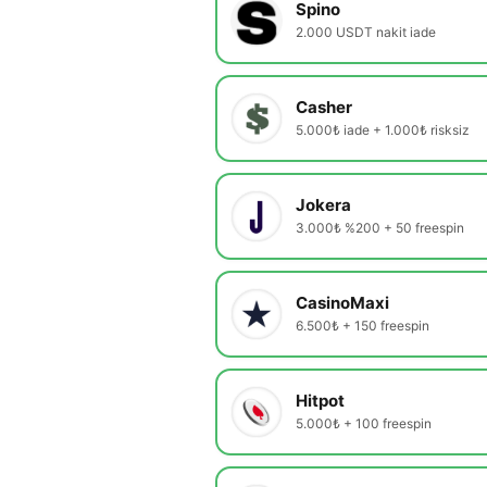
Spino
2.000 USDT nakit iade
Casher
5.000₺ iade + 1.000₺ risksiz
Jokera
3.000₺ %200 + 50 freespin
CasinoMaxi
6.500₺ + 150 freespin
Hitpot
5.000₺ + 100 freespin