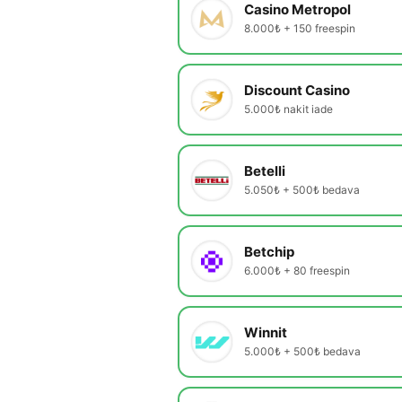
Casino Metropol
8.000₺ + 150 freespin
Discount Casino
5.000₺ nakit iade
Betelli
5.050₺ + 500₺ bedava
Betchip
6.000₺ + 80 freespin
Winnit
5.000₺ + 500₺ bedava