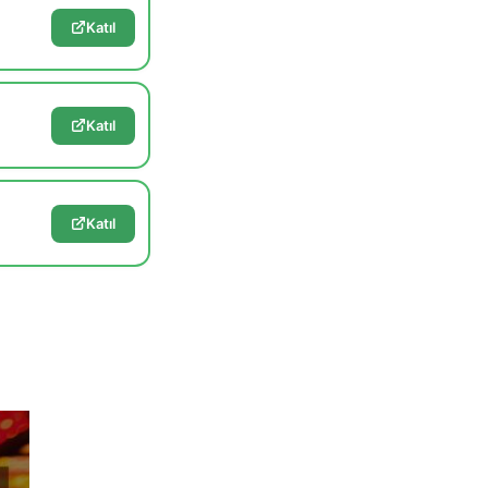
Katıl
Katıl
Katıl