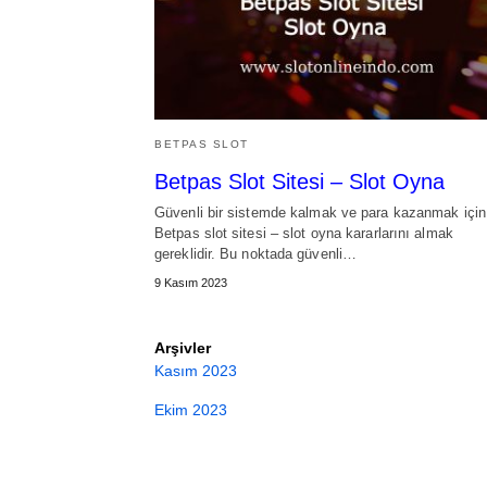
BETPAS SLOT
Betpas Slot Sitesi – Slot Oyna
Güvenli bir sistemde kalmak ve para kazanmak için
Betpas slot sitesi – slot oyna kararlarını almak
gereklidir. Bu noktada güvenli…
9 Kasım 2023
Arşivler
Kasım 2023
Ekim 2023