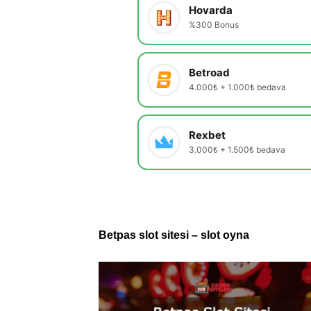
Hovarda
%300 Bonus
Betroad
4.000₺ + 1.000₺ bedava
Rexbet
3.000₺ + 1.500₺ bedava
Betpas slot sitesi – slot oyna