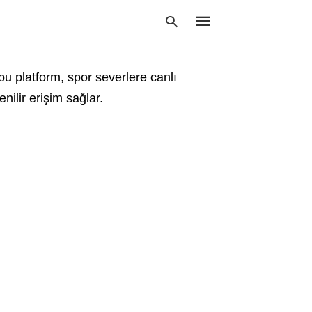
bu platform, spor severlere canlı
nilir erişim sağlar.
Type
your
search
query
and
hit
enter: