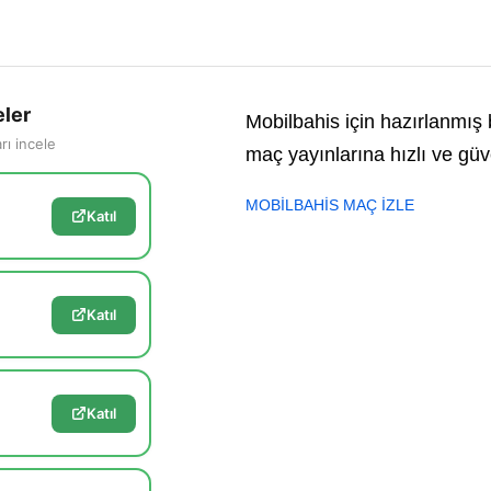
eler
Mobilbahis için hazırlanmış 
ı incele
maç yayınlarına hızlı ve güve
MOBİLBAHİS MAÇ İZLE
Katıl
Katıl
Katıl