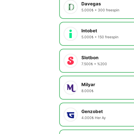
Davegas
5.000₺ + 300 freespin
Intobet
5.000₺ + 150 freespin
Slotbon
7.500₺ + %200
Milyar
8.000₺
Genzobet
4.000₺ Her Ay