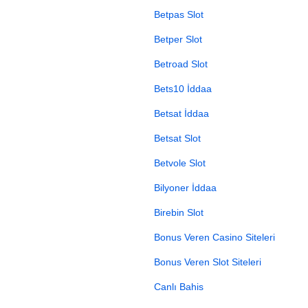
Betpas Slot
Betper Slot
Betroad Slot
Bets10 İddaa
Betsat İddaa
Betsat Slot
Betvole Slot
Bilyoner İddaa
Birebin Slot
Bonus Veren Casino Siteleri
Bonus Veren Slot Siteleri
Canlı Bahis