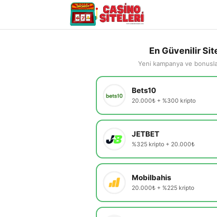
En Güvenilir Sit
Yeni kampanya ve bonuslar
Bets10
20.000₺ + %300 kripto
JETBET
%325 kripto + 20.000₺
Mobilbahis
20.000₺ + %225 kripto