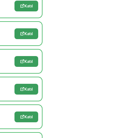
Katıl
Katıl
Katıl
Katıl
Katıl