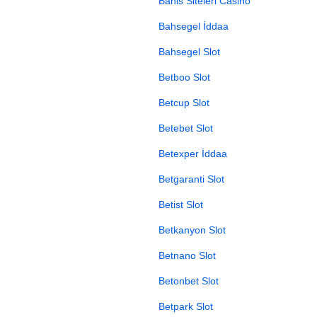
Bahis Siteleri Casino
Bahsegel İddaa
Bahsegel Slot
Betboo Slot
Betcup Slot
Betebet Slot
Betexper İddaa
Betgaranti Slot
Betist Slot
Betkanyon Slot
Betnano Slot
Betonbet Slot
Betpark Slot