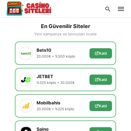
En Güvenilir Siteler
Yeni kampanya ve bonusları incele
Type
Bets10
your
Katıl
searc
20.000₺ + %300 kripto
query
and
hit
enter:
JETBET
Katıl
%325 kripto + 20.000₺
Mobilbahis
Katıl
20.000₺ + %225 kripto
Spino