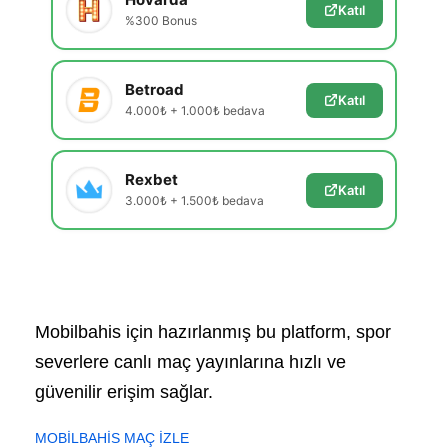
Katıl
%300 Bonus
Betroad
Katıl
4.000₺ + 1.000₺ bedava
Rexbet
Katıl
3.000₺ + 1.500₺ bedava
Mobilbahis için hazırlanmış bu platform, spor
severlere canlı maç yayınlarına hızlı ve
güvenilir erişim sağlar.
MOBİLBAHİS MAÇ İZLE