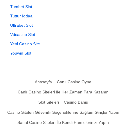
Tumbet Slot
Tuttur İddaa
Ultrabet Slot
Vdcasino Slot
Yeni Casino Site
Youwin Slot
Anasayfa
Canlı Casino Oyna
Canlı Casino Siteleri İle Her Zaman Para Kazanın
Slot Siteleri
Casino Bahis
Casino Siteleri Güvenilir Seçeneklerine Sağlam Girişler Yapın
Sanal Casino Siteleri İle Kendi Hamlelerinizi Yapın