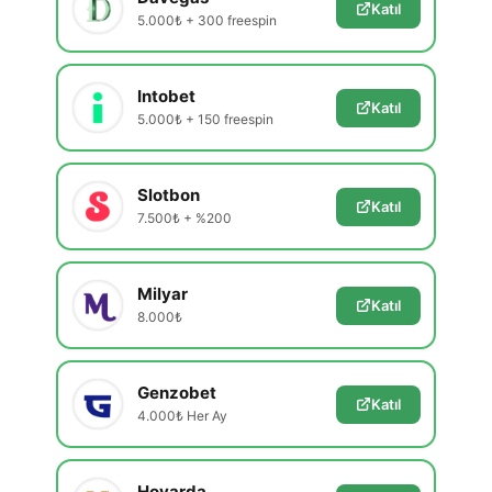
Katıl
5.000₺ + 300 freespin
Intobet
Katıl
5.000₺ + 150 freespin
Slotbon
Katıl
7.500₺ + %200
Milyar
Katıl
8.000₺
Genzobet
Katıl
4.000₺ Her Ay
Hovarda