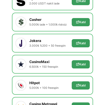
Katıl
2.000 USDT nakit iade
Casher
Katıl
5.000₺ iade + 1.000₺ risksiz
Jokera
Katıl
3.000₺ %200 + 50 freespin
CasinoMaxi
Katıl
6.500₺ + 150 freespin
Hitpot
Katıl
5.000₺ + 100 freespin
Casino Metropol