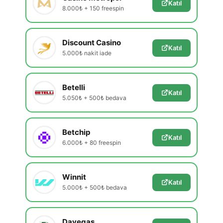
Katıl
8.000₺ + 150 freespin
Discount Casino
Katıl
5.000₺ nakit iade
Betelli
Katıl
5.050₺ + 500₺ bedava
Betchip
Katıl
6.000₺ + 80 freespin
Winnit
Katıl
5.000₺ + 500₺ bedava
Davegas