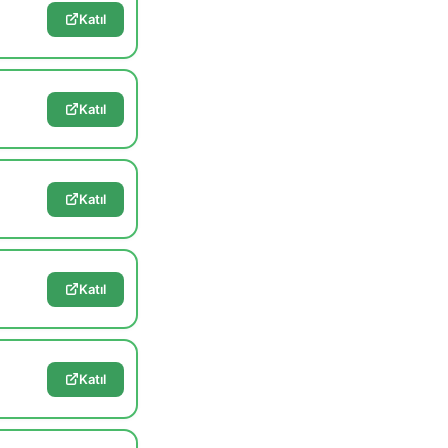
Katıl
Katıl
Katıl
Katıl
Katıl