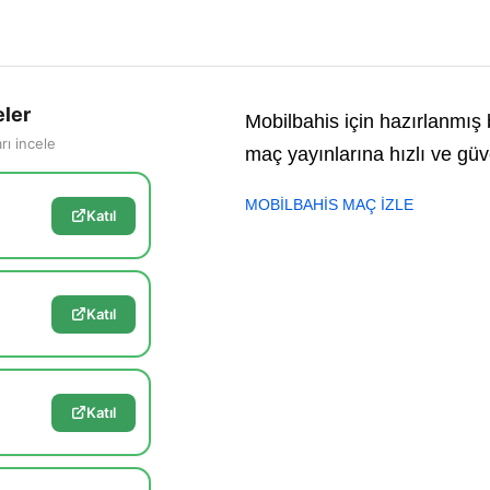
eler
Mobilbahis için hazırlanmış 
ı incele
maç yayınlarına hızlı ve güve
MOBİLBAHİS MAÇ İZLE
Katıl
Katıl
Katıl