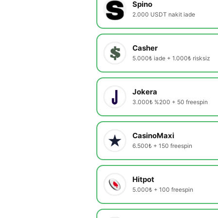
Spino
2.000 USDT nakit iade
Casher
5.000₺ iade + 1.000₺ risksiz
Jokera
3.000₺ %200 + 50 freespin
CasinoMaxi
6.500₺ + 150 freespin
Hitpot
5.000₺ + 100 freespin