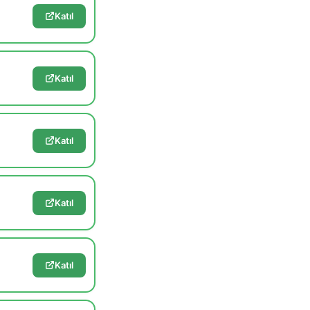
Katıl
Katıl
Katıl
Katıl
Katıl