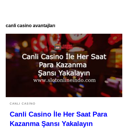
canli casino avantajları
CANLI CASINO
Canli Casino İle Her Saat Para
Kazanma Şansı Yakalayın