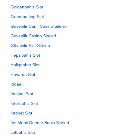
Goldenbahis Slot
Grandbetting Slot
Güvenilir Canlı Casino Siteleri
Güvenilir Casino Siteleri
Güvenilir Slot Siteleri
Hepsibahis Slot
Holiganbet Slot
Hovarda Slot
İddaa
İmajbet Slot
İnterbahis Slot
İntobet Slot
İos Mobil Ödeme Bahis Siteleri
Jetbahis Slot