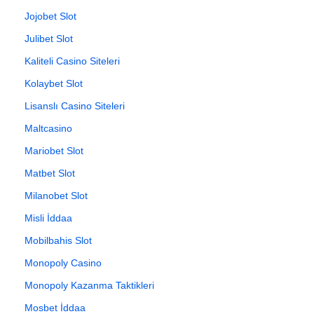
Jojobet Slot
Julibet Slot
Kaliteli Casino Siteleri
Kolaybet Slot
Lisanslı Casino Siteleri
Maltcasino
Mariobet Slot
Matbet Slot
Milanobet Slot
Misli İddaa
Mobilbahis Slot
Monopoly Casino
Monopoly Kazanma Taktikleri
Mosbet İddaa