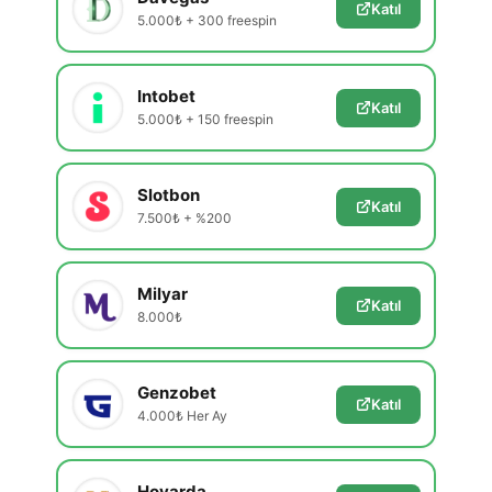
Katıl
5.000₺ + 300 freespin
Intobet
Katıl
5.000₺ + 150 freespin
Slotbon
Katıl
7.500₺ + %200
Milyar
Katıl
8.000₺
Genzobet
Katıl
4.000₺ Her Ay
Hovarda