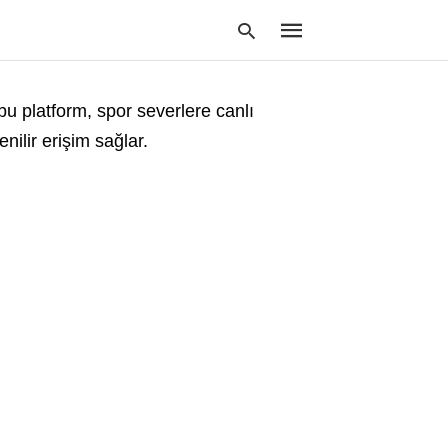
bu platform, spor severlere canlı
nilir erişim sağlar.
Type
your
search
query
and
hit
enter: