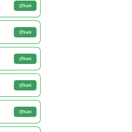
Katıl
Katıl
Katıl
Katıl
Katıl