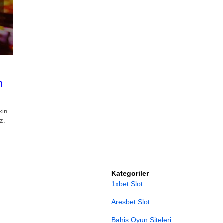
n
kin
z.
Kategoriler
1xbet Slot
Aresbet Slot
Bahis Oyun Siteleri