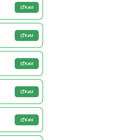
Katıl
Katıl
Katıl
Katıl
Katıl