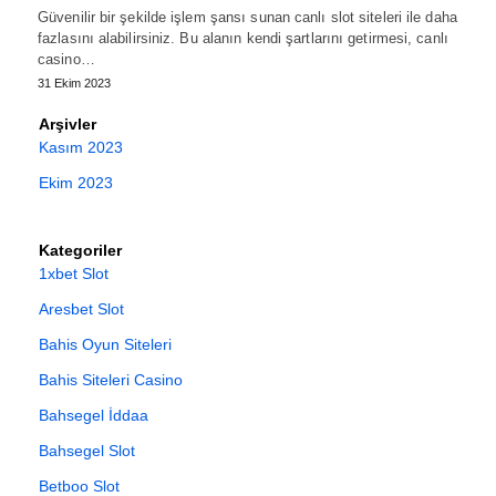
Güvenilir bir şekilde işlem şansı sunan canlı slot siteleri ile daha
fazlasını alabilirsiniz. Bu alanın kendi şartlarını getirmesi, canlı
casino…
31 Ekim 2023
Arşivler
Kasım 2023
Ekim 2023
Kategoriler
1xbet Slot
Aresbet Slot
Bahis Oyun Siteleri
Bahis Siteleri Casino
Bahsegel İddaa
Bahsegel Slot
Betboo Slot