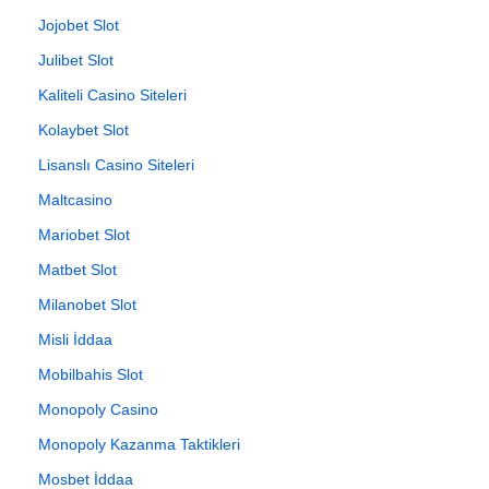
Jojobet Slot
Julibet Slot
Kaliteli Casino Siteleri
Kolaybet Slot
Lisanslı Casino Siteleri
Maltcasino
Mariobet Slot
Matbet Slot
Milanobet Slot
Misli İddaa
Mobilbahis Slot
Monopoly Casino
Monopoly Kazanma Taktikleri
Mosbet İddaa