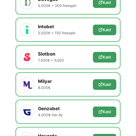
Katıl
5.000₺ + 300 freespin
Intobet
Katıl
5.000₺ + 150 freespin
Slotbon
Katıl
7.500₺ + %200
Milyar
Katıl
8.000₺
Genzobet
Katıl
4.000₺ Her Ay
Hovarda