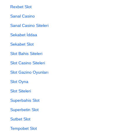
Rexbet Slot
Sanal Casino
Sanal Casino Siteleri
Sekabet İddaa
Sekabet Slot
Slot Bahis Siteleri
Slot Casino Siteleri
Slot Gazino Oyunları
Slot Oyna
Slot Siteleri
Superbahis Slot
Superbetin Slot
Sutbet Slot
Tempobet Slot