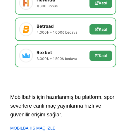
Katıl
%300 Bonus
Betroad
Katıl
4.000₺ + 1.000₺ bedava
Rexbet
Katıl
3.000₺ + 1.500₺ bedava
Mobilbahis için hazırlanmış bu platform, spor
severlere canlı maç yayınlarına hızlı ve
güvenilir erişim sağlar.
MOBİLBAHİS MAÇ İZLE