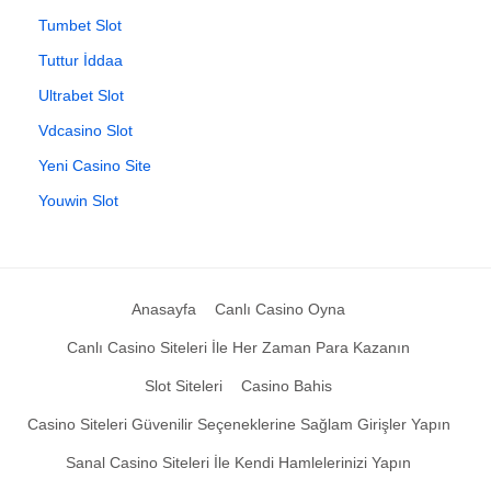
Tumbet Slot
Tuttur İddaa
Ultrabet Slot
Vdcasino Slot
Yeni Casino Site
Youwin Slot
Anasayfa
Canlı Casino Oyna
Canlı Casino Siteleri İle Her Zaman Para Kazanın
Slot Siteleri
Casino Bahis
Casino Siteleri Güvenilir Seçeneklerine Sağlam Girişler Yapın
Sanal Casino Siteleri İle Kendi Hamlelerinizi Yapın