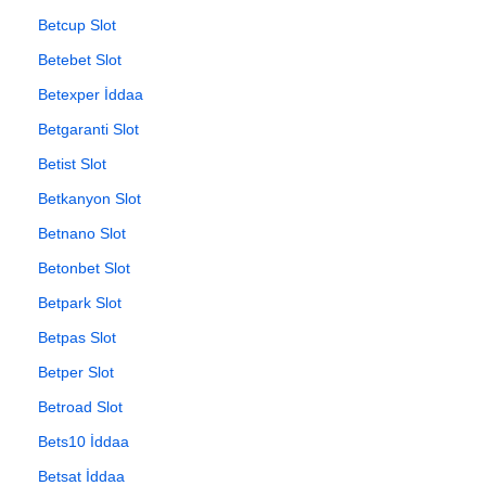
Betcup Slot
Betebet Slot
Betexper İddaa
Betgaranti Slot
Betist Slot
Betkanyon Slot
Betnano Slot
Betonbet Slot
Betpark Slot
Betpas Slot
Betper Slot
Betroad Slot
Bets10 İddaa
Betsat İddaa