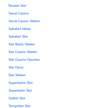
Rexbet Slot
Sanal Casino
Sanal Casino Siteleri
Sekabet İddaa
Sekabet Slot
Slot Bahis Siteleri
Slot Casino Siteleri
Slot Gazino Oyunları
Slot Oyna
Slot Siteleri
Superbahis Slot
Superbetin Slot
Sutbet Slot
Tempobet Slot