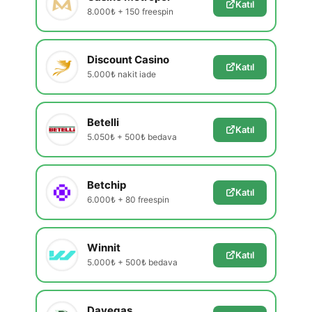
Katıl
8.000₺ + 150 freespin
Discount Casino
Katıl
5.000₺ nakit iade
Betelli
Katıl
5.050₺ + 500₺ bedava
Betchip
Katıl
6.000₺ + 80 freespin
Winnit
Katıl
5.000₺ + 500₺ bedava
Davegas