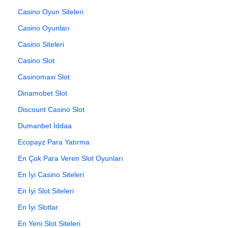
Casino Oyun Siteleri
Casino Oyunları
Casino Siteleri
Casino Slot
Casinomaxi Slot
Dinamobet Slot
Discount Casino Slot
Dumanbet İddaa
Ecopayz Para Yatırma
En Çok Para Veren Slot Oyunları
En İyi Casino Siteleri
En İyi Slot Siteleri
En İyi Slotlar
En Yeni Slot Siteleri