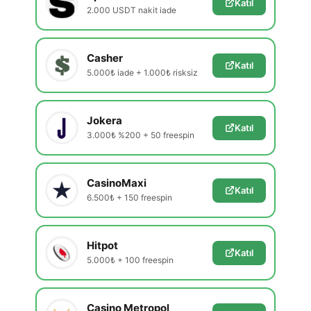
Katıl
2.000 USDT nakit iade
Casher
Katıl
5.000₺ iade + 1.000₺ risksiz
Jokera
Katıl
3.000₺ %200 + 50 freespin
CasinoMaxi
Katıl
6.500₺ + 150 freespin
Hitpot
Katıl
5.000₺ + 100 freespin
Casino Metropol