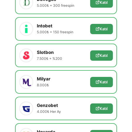
Katıl
5.000₺ + 300 freespin
Intobet
Katıl
5.000₺ + 150 freespin
Slotbon
Katıl
7.500₺ + %200
Milyar
Katıl
8.000₺
Genzobet
Katıl
4.000₺ Her Ay
Hovarda