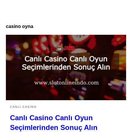
casino oyna
CANLI CASINO
Canlı Casino Canlı Oyun
Seçimlerinden Sonuç Alın