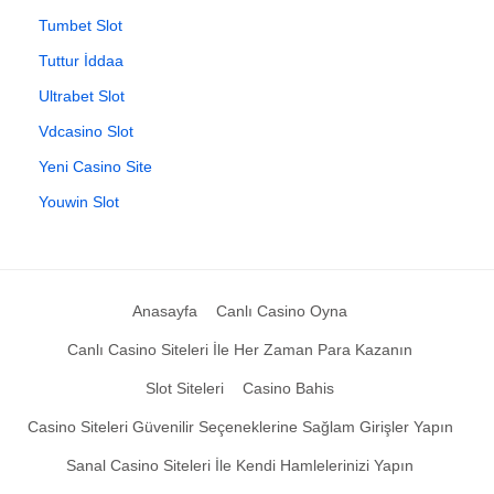
Tumbet Slot
Tuttur İddaa
Ultrabet Slot
Vdcasino Slot
Yeni Casino Site
Youwin Slot
Anasayfa
Canlı Casino Oyna
Canlı Casino Siteleri İle Her Zaman Para Kazanın
Slot Siteleri
Casino Bahis
Casino Siteleri Güvenilir Seçeneklerine Sağlam Girişler Yapın
Sanal Casino Siteleri İle Kendi Hamlelerinizi Yapın