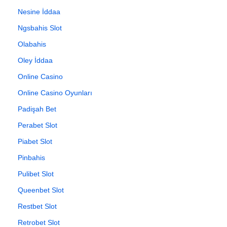
Nesine İddaa
Ngsbahis Slot
Olabahis
Oley İddaa
Online Casino
Online Casino Oyunları
Padişah Bet
Perabet Slot
Piabet Slot
Pinbahis
Pulibet Slot
Queenbet Slot
Restbet Slot
Retrobet Slot