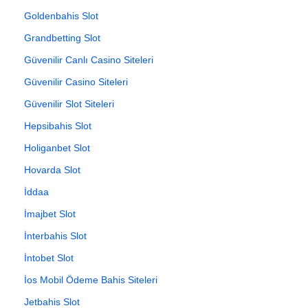
Goldenbahis Slot
Grandbetting Slot
Güvenilir Canlı Casino Siteleri
Güvenilir Casino Siteleri
Güvenilir Slot Siteleri
Hepsibahis Slot
Holiganbet Slot
Hovarda Slot
İddaa
İmajbet Slot
İnterbahis Slot
İntobet Slot
İos Mobil Ödeme Bahis Siteleri
Jetbahis Slot