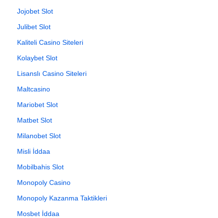
Jojobet Slot
Julibet Slot
Kaliteli Casino Siteleri
Kolaybet Slot
Lisanslı Casino Siteleri
Maltcasino
Mariobet Slot
Matbet Slot
Milanobet Slot
Misli İddaa
Mobilbahis Slot
Monopoly Casino
Monopoly Kazanma Taktikleri
Mosbet İddaa