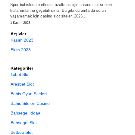
Spor bahislerinin etkisini azaltmak için casino slot siteleri
kullanımlarına geçebilirsiniz. Bu gibi durumlarda sorun
yaşamamak için casino slot siteleri 2023…
1 Kasım 2023
Arşivler
Kasım 2023
Ekim 2023
Kategoriler
1xbet Slot
Aresbet Slot
Bahis Oyun Siteleri
Bahis Siteleri Casino
Bahsegel İddaa
Bahsegel Slot
Betboo Slot