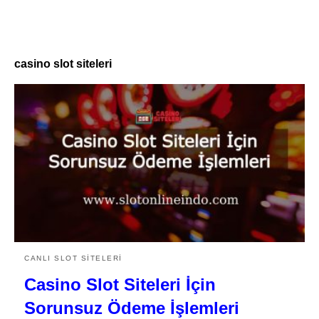
casino slot siteleri
CANLI SLOT SITELERI
Casino Slot Siteleri İçin
Sorunsuz Ödeme İşlemleri