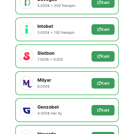
Katıl
5.000₺ + 300 freespin
Intobet
Katıl
5.000₺ + 150 freespin
Slotbon
Katıl
7.500₺ + %200
Milyar
Katıl
8.000₺
Genzobet
Katıl
4.000₺ Her Ay
Hovarda