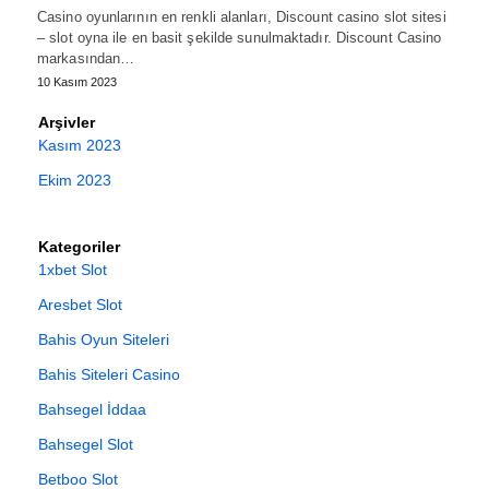
Casino oyunlarının en renkli alanları, Discount casino slot sitesi
– slot oyna ile en basit şekilde sunulmaktadır. Discount Casino
markasından…
10 Kasım 2023
Arşivler
Kasım 2023
Ekim 2023
Kategoriler
1xbet Slot
Aresbet Slot
Bahis Oyun Siteleri
Bahis Siteleri Casino
Bahsegel İddaa
Bahsegel Slot
Betboo Slot