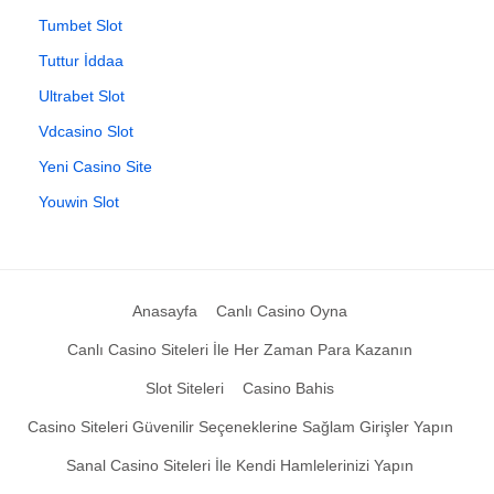
Tumbet Slot
Tuttur İddaa
Ultrabet Slot
Vdcasino Slot
Yeni Casino Site
Youwin Slot
Anasayfa
Canlı Casino Oyna
Canlı Casino Siteleri İle Her Zaman Para Kazanın
Slot Siteleri
Casino Bahis
Casino Siteleri Güvenilir Seçeneklerine Sağlam Girişler Yapın
Sanal Casino Siteleri İle Kendi Hamlelerinizi Yapın