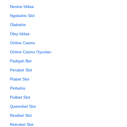
Nesine İddaa
Ngsbahis Slot
Olabahis
Oley İddaa
Online Casino
Online Casino Oyunları
Padişah Bet
Perabet Slot
Piabet Slot
Pinbahis
Pulibet Slot
Queenbet Slot
Restbet Slot
Retrobet Slot