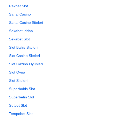
Rexbet Slot
Sanal Casino
Sanal Casino Siteleri
Sekabet İddaa
Sekabet Slot
Slot Bahis Siteleri
Slot Casino Siteleri
Slot Gazino Oyunları
Slot Oyna
Slot Siteleri
Superbahis Slot
Superbetin Slot
Sutbet Slot
Tempobet Slot