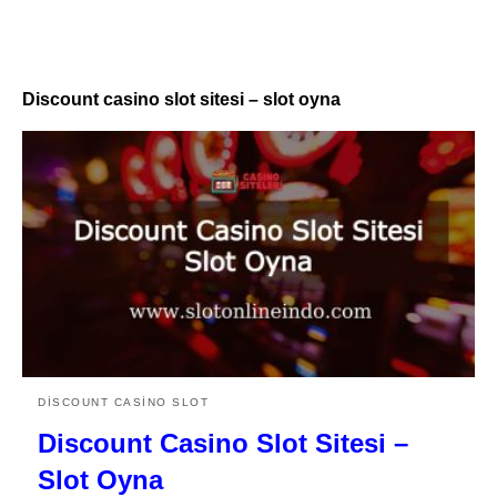
Discount casino slot sitesi – slot oyna
DISCOUNT CASINO SLOT
Discount Casino Slot Sitesi –
Slot Oyna