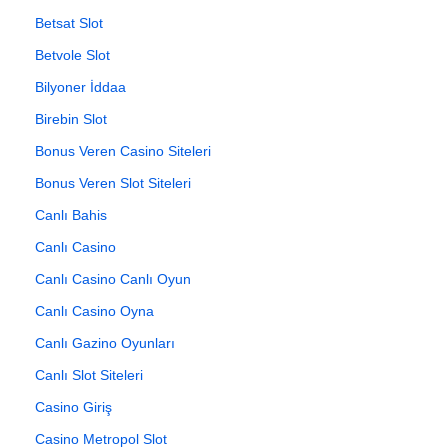
Betsat Slot
Betvole Slot
Bilyoner İddaa
Birebin Slot
Bonus Veren Casino Siteleri
Bonus Veren Slot Siteleri
Canlı Bahis
Canlı Casino
Canlı Casino Canlı Oyun
Canlı Casino Oyna
Canlı Gazino Oyunları
Canlı Slot Siteleri
Casino Giriş
Casino Metropol Slot