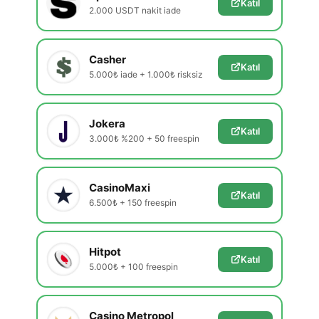
Katıl
2.000 USDT nakit iade
Casher
Katıl
5.000₺ iade + 1.000₺ risksiz
Jokera
Katıl
3.000₺ %200 + 50 freespin
CasinoMaxi
Katıl
6.500₺ + 150 freespin
Hitpot
Katıl
5.000₺ + 100 freespin
Casino Metropol