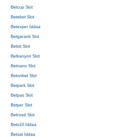
Betcup Slot
Betebet Slot
Betexper İddaa
Betgaranti Slot
Betist Slot
Betkanyon Slot
Betnano Slot
Betonbet Slot
Betpark Slot
Betpas Slot
Betper Slot
Betroad Slot
Bets10 İddaa
Betsat İddaa