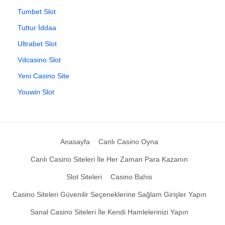
Tumbet Slot
Tuttur İddaa
Ultrabet Slot
Vdcasino Slot
Yeni Casino Site
Youwin Slot
Anasayfa
Canlı Casino Oyna
Canlı Casino Siteleri İle Her Zaman Para Kazanın
Slot Siteleri
Casino Bahis
Casino Siteleri Güvenilir Seçeneklerine Sağlam Girişler Yapın
Sanal Casino Siteleri İle Kendi Hamlelerinizi Yapın