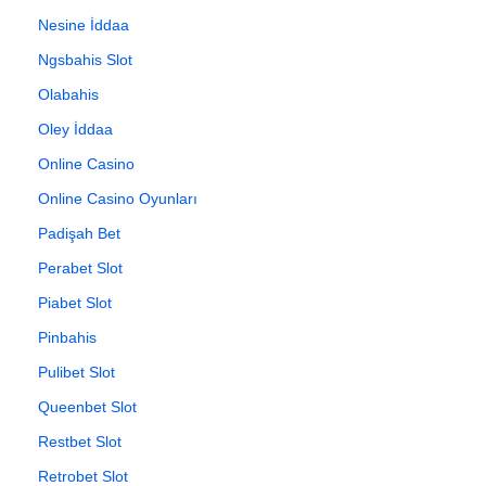
Nesine İddaa
Ngsbahis Slot
Olabahis
Oley İddaa
Online Casino
Online Casino Oyunları
Padişah Bet
Perabet Slot
Piabet Slot
Pinbahis
Pulibet Slot
Queenbet Slot
Restbet Slot
Retrobet Slot