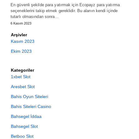
En güvenli şekilde para yatırmak için Ecopayz para yatırma
seçeneklerini takip etmek gereklidir. Bu alanın kendi içinde
tutarlı olmasından sonra…
6 Kasım 2023
Arşivler
Kasım 2023
Ekim 2023
Kategoriler
1xbet Slot
Aresbet Slot
Bahis Oyun Siteleri
Bahis Siteleri Casino
Bahsegel İddaa
Bahsegel Slot
Betboo Slot