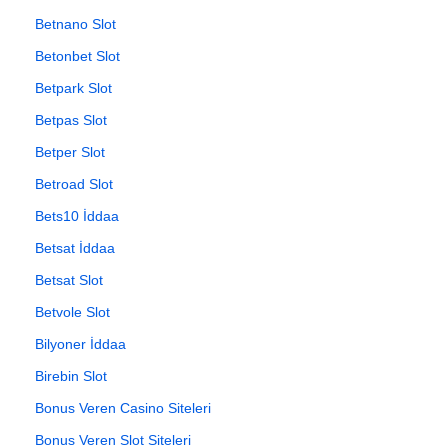
Betnano Slot
Betonbet Slot
Betpark Slot
Betpas Slot
Betper Slot
Betroad Slot
Bets10 İddaa
Betsat İddaa
Betsat Slot
Betvole Slot
Bilyoner İddaa
Birebin Slot
Bonus Veren Casino Siteleri
Bonus Veren Slot Siteleri