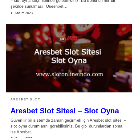
– slot oyna seçimlerinde görebilirsiniz. Bu konunun net bir
şekilde sunulması, Queenbet…
11 Kasım 2023
ARESBET SLOT
Aresbet Slot Sitesi – Slot Oyna
Güvenilir bir sistemde zaman geçirmek için Aresbet slot sitesi –
slot oyna durumlarını görebilirsiniz. Bu gibi durumlardan sonra
ise Aresbet…