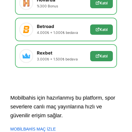
Katıl
%300 Bonus
Betroad
Katıl
4.000₺ + 1.000₺ bedava
Rexbet
Katıl
3.000₺ + 1.500₺ bedava
Mobilbahis için hazırlanmış bu platform, spor
severlere canlı maç yayınlarına hızlı ve
güvenilir erişim sağlar.
MOBİLBAHİS MAÇ İZLE