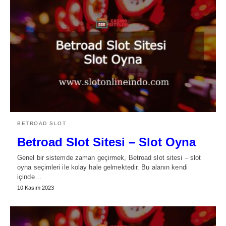
BETROAD SLOT
Betroad Slot Sitesi – Slot Oyna
Genel bir sistemde zaman geçirmek, Betroad slot sitesi – slot
oyna seçimleri ile kolay hale gelmektedir. Bu alanın kendi
içinde…
10 Kasım 2023