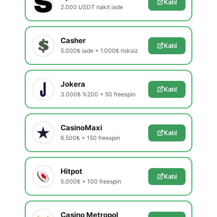
Katıl
2.000 USDT nakit iade
Casher
Katıl
5.000₺ iade + 1.000₺ risksiz
Jokera
Katıl
3.000₺ %200 + 50 freespin
CasinoMaxi
Katıl
6.500₺ + 150 freespin
Hitpot
Katıl
5.000₺ + 100 freespin
Casino Metropol