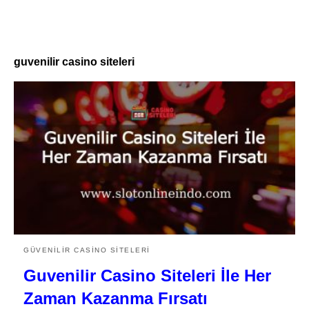
guvenilir casino siteleri
GÜVENILIR CASINO SITELERI
Guvenilir Casino Siteleri İle Her
Zaman Kazanma Fırsatı