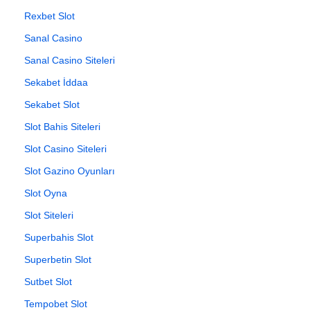
Rexbet Slot
Sanal Casino
Sanal Casino Siteleri
Sekabet İddaa
Sekabet Slot
Slot Bahis Siteleri
Slot Casino Siteleri
Slot Gazino Oyunları
Slot Oyna
Slot Siteleri
Superbahis Slot
Superbetin Slot
Sutbet Slot
Tempobet Slot