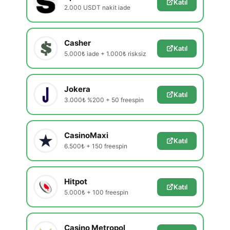
Katıl
2.000 USDT nakit iade
Casher
Katıl
5.000₺ iade + 1.000₺ risksiz
Jokera
Katıl
3.000₺ %200 + 50 freespin
CasinoMaxi
Katıl
6.500₺ + 150 freespin
Hitpot
Katıl
5.000₺ + 100 freespin
Casino Metropol