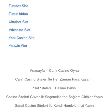
Tumbet Slot
Tuttur İddaa
Ultrabet Slot
Vdcasino Slot
Yeni Casino Site
Youwin Slot
Anasayfa
Canlı Casino Oyna
Canlı Casino Siteleri İle Her Zaman Para Kazanın
Slot Siteleri
Casino Bahis
Casino Siteleri Güvenilir Seçeneklerine Sağlam Girişler Yapın
Sanal Casino Siteleri İle Kendi Hamlelerinizi Yapın