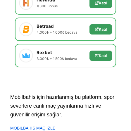
Katıl
%300 Bonus
Betroad
Katıl
4.000₺ + 1.000₺ bedava
Rexbet
Katıl
3.000₺ + 1.500₺ bedava
Mobilbahis için hazırlanmış bu platform, spor
severlere canlı maç yayınlarına hızlı ve
güvenilir erişim sağlar.
MOBİLBAHİS MAÇ İZLE