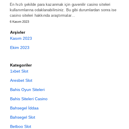
En hızlı şekilde para kazanmak için guvenilir casino siteleri
kullanımlarına odaklanabilirsiniz. Bu gibi durumlardan sonra ise
casino siteleri hakkında araştırmalar…
6 Kasım 2023
Arşivler
Kasım 2023
Ekim 2023
Kategoriler
1xbet Slot
Aresbet Slot
Bahis Oyun Siteleri
Bahis Siteleri Casino
Bahsegel İddaa
Bahsegel Slot
Betboo Slot