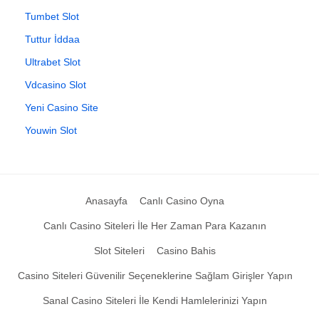
Tumbet Slot
Tuttur İddaa
Ultrabet Slot
Vdcasino Slot
Yeni Casino Site
Youwin Slot
Anasayfa
Canlı Casino Oyna
Canlı Casino Siteleri İle Her Zaman Para Kazanın
Slot Siteleri
Casino Bahis
Casino Siteleri Güvenilir Seçeneklerine Sağlam Girişler Yapın
Sanal Casino Siteleri İle Kendi Hamlelerinizi Yapın