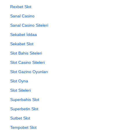
Rexbet Slot
Sanal Casino
Sanal Casino Siteleri
Sekabet İddaa
Sekabet Slot
Slot Bahis Siteleri
Slot Casino Siteleri
Slot Gazino Oyunları
Slot Oyna
Slot Siteleri
Superbahis Slot
Superbetin Slot
Sutbet Slot
Tempobet Slot