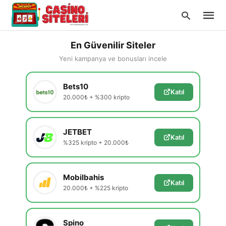
En Güvenilir Siteler
Yeni kampanya ve bonusları incele
Type
Bets10
your
Katıl
searc
20.000₺ + %300 kripto
query
and
hit
enter:
JETBET
Katıl
%325 kripto + 20.000₺
Mobilbahis
Katıl
20.000₺ + %225 kripto
Spino