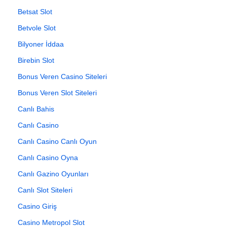
Betsat Slot
Betvole Slot
Bilyoner İddaa
Birebin Slot
Bonus Veren Casino Siteleri
Bonus Veren Slot Siteleri
Canlı Bahis
Canlı Casino
Canlı Casino Canlı Oyun
Canlı Casino Oyna
Canlı Gazino Oyunları
Canlı Slot Siteleri
Casino Giriş
Casino Metropol Slot