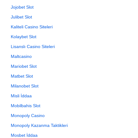
Jojobet Slot
Julibet Slot
Kaliteli Casino Siteleri
Kolaybet Slot
Lisanslı Casino Siteleri
Maltcasino
Mariobet Slot
Matbet Slot
Milanobet Slot
Misli İddaa
Mobilbahis Slot
Monopoly Casino
Monopoly Kazanma Taktikleri
Mosbet İddaa