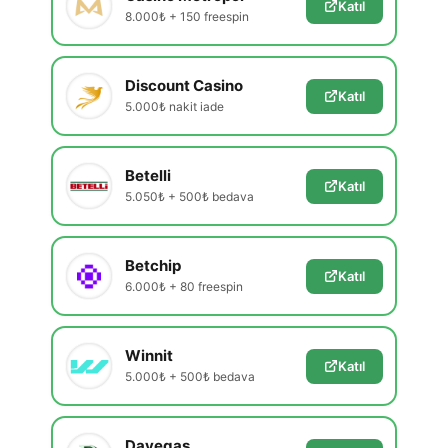
Katıl
8.000₺ + 150 freespin
Discount Casino
Katıl
5.000₺ nakit iade
Betelli
Katıl
5.050₺ + 500₺ bedava
Betchip
Katıl
6.000₺ + 80 freespin
Winnit
Katıl
5.000₺ + 500₺ bedava
Davegas