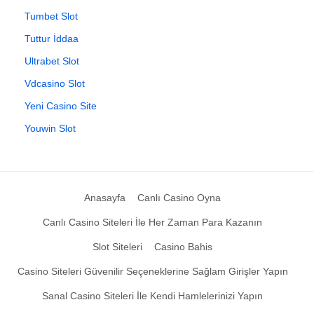
Tumbet Slot
Tuttur İddaa
Ultrabet Slot
Vdcasino Slot
Yeni Casino Site
Youwin Slot
Anasayfa
Canlı Casino Oyna
Canlı Casino Siteleri İle Her Zaman Para Kazanın
Slot Siteleri
Casino Bahis
Casino Siteleri Güvenilir Seçeneklerine Sağlam Girişler Yapın
Sanal Casino Siteleri İle Kendi Hamlelerinizi Yapın