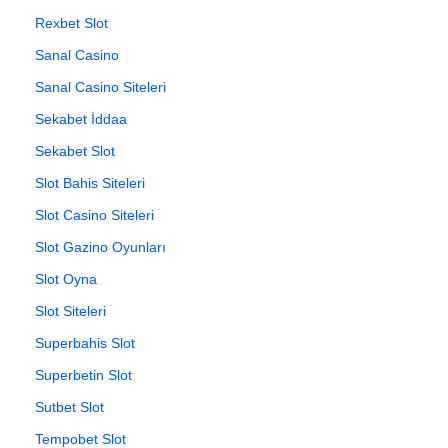
Rexbet Slot
Sanal Casino
Sanal Casino Siteleri
Sekabet İddaa
Sekabet Slot
Slot Bahis Siteleri
Slot Casino Siteleri
Slot Gazino Oyunları
Slot Oyna
Slot Siteleri
Superbahis Slot
Superbetin Slot
Sutbet Slot
Tempobet Slot