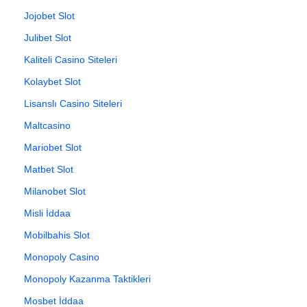
Jojobet Slot
Julibet Slot
Kaliteli Casino Siteleri
Kolaybet Slot
Lisanslı Casino Siteleri
Maltcasino
Mariobet Slot
Matbet Slot
Milanobet Slot
Misli İddaa
Mobilbahis Slot
Monopoly Casino
Monopoly Kazanma Taktikleri
Mosbet İddaa