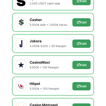
Katıl
2.000 USDT nakit iade
Casher
Katıl
5.000₺ iade + 1.000₺ risksiz
Jokera
Katıl
3.000₺ %200 + 50 freespin
CasinoMaxi
Katıl
6.500₺ + 150 freespin
Hitpot
Katıl
5.000₺ + 100 freespin
Casino Metropol