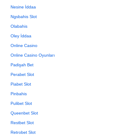
Nesine İddaa
Ngsbahis Slot
Olabahis
Oley İddaa
Online Casino
Online Casino Oyunları
Padişah Bet
Perabet Slot
Piabet Slot
Pinbahis
Pulibet Slot
Queenbet Slot
Restbet Slot
Retrobet Slot