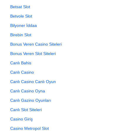
Betsat Slot
Betvole Slot
Bilyoner İddaa
Birebin Slot
Bonus Veren Casino Siteleri
Bonus Veren Slot Siteleri
Canlı Bahis
Canlı Casino
Canlı Casino Canlı Oyun
Canlı Casino Oyna
Canlı Gazino Oyunları
Canlı Slot Siteleri
Casino Giriş
Casino Metropol Slot