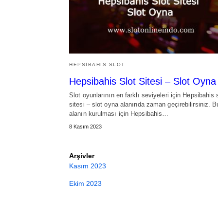
HEPSIBAHIS SLOT
Hepsibahis Slot Sitesi – Slot Oyna
Slot oyunlarının en farklı seviyeleri için Hepsibahis 
sitesi – slot oyna alanında zaman geçirebilirsiniz. B
alanın kurulması için Hepsibahis…
8 Kasım 2023
Arşivler
Kasım 2023
Ekim 2023