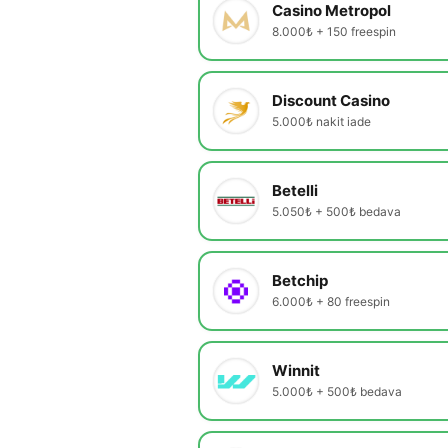
Casino Metropol
8.000₺ + 150 freespin
Discount Casino
5.000₺ nakit iade
Betelli
5.050₺ + 500₺ bedava
Betchip
6.000₺ + 80 freespin
Winnit
5.000₺ + 500₺ bedava