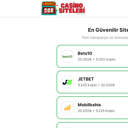
En Güvenilir Sit
Yeni kampanya ve bonuslar
Bets10
20.000₺ + %300 kripto
JETBET
%325 kripto + 20.000₺
Mobilbahis
20.000₺ + %225 kripto