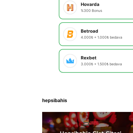
Hovarda
%300 Bonus
Betroad
4.000₺ + 1.000₺ bedava
Rexbet
3.000₺ + 1.500₺ bedava
hepsibahis