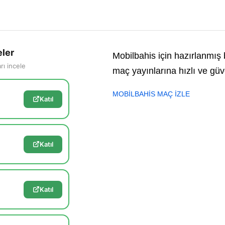
eler
Mobilbahis için hazırlanmış 
ı incele
maç yayınlarına hızlı ve güve
MOBİLBAHİS MAÇ İZLE
Katıl
Katıl
Katıl