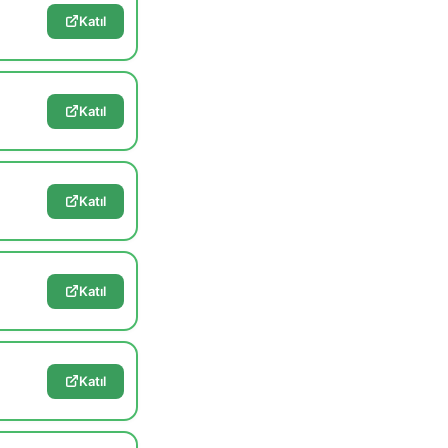
Katıl
Katıl
Katıl
Katıl
Katıl