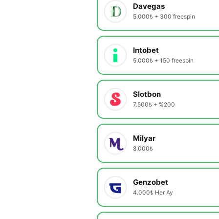
Davegas
5.000₺ + 300 freespin
Intobet
5.000₺ + 150 freespin
Slotbon
7.500₺ + %200
Milyar
8.000₺
Genzobet
4.000₺ Her Ay