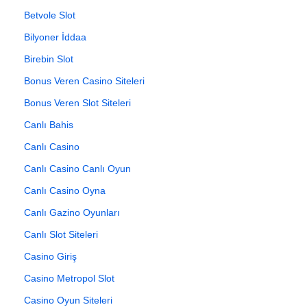
Betvole Slot
Bilyoner İddaa
Birebin Slot
Bonus Veren Casino Siteleri
Bonus Veren Slot Siteleri
Canlı Bahis
Canlı Casino
Canlı Casino Canlı Oyun
Canlı Casino Oyna
Canlı Gazino Oyunları
Canlı Slot Siteleri
Casino Giriş
Casino Metropol Slot
Casino Oyun Siteleri