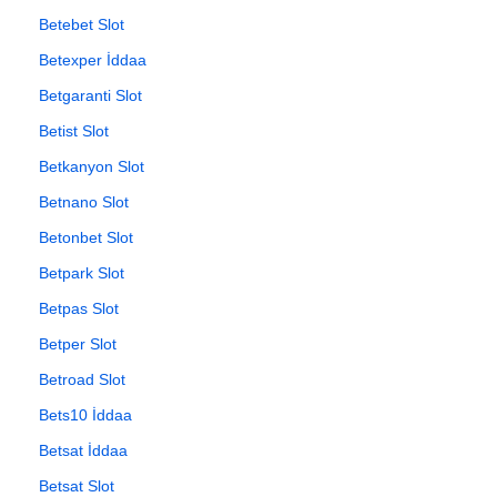
Betebet Slot
Betexper İddaa
Betgaranti Slot
Betist Slot
Betkanyon Slot
Betnano Slot
Betonbet Slot
Betpark Slot
Betpas Slot
Betper Slot
Betroad Slot
Bets10 İddaa
Betsat İddaa
Betsat Slot