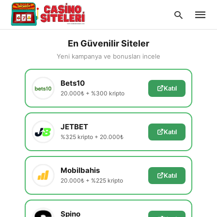
En Güvenilir Siteler
Yeni kampanya ve bonusları incele
Type
Bets10
your
Katıl
searc
20.000₺ + %300 kripto
query
and
hit
enter:
JETBET
Katıl
%325 kripto + 20.000₺
Mobilbahis
Katıl
20.000₺ + %225 kripto
Spino