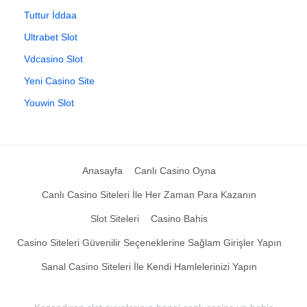
Tuttur İddaa
Ultrabet Slot
Vdcasino Slot
Yeni Casino Site
Youwin Slot
Anasayfa
Canlı Casino Oyna
Canlı Casino Siteleri İle Her Zaman Para Kazanın
Slot Siteleri
Casino Bahis
Casino Siteleri Güvenilir Seçeneklerine Sağlam Girişler Yapın
Sanal Casino Siteleri İle Kendi Hamlelerinizi Yapın