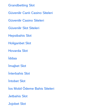
Grandbetting Slot
Güvenilir Canlı Casino Siteleri
Güvenilir Casino Siteleri
Güvenilir Slot Siteleri
Hepsibahis Slot
Holiganbet Slot
Hovarda Slot
İddaa
İmajbet Slot
İnterbahis Slot
İntobet Slot
İos Mobil Ödeme Bahis Siteleri
Jetbahis Slot
Jojobet Slot