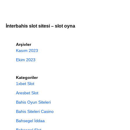
İnterbahis slot sitesi – slot oyna
Arşivler
Kasım 2023
Ekim 2023
Kategoriler
1xbet Slot
Aresbet Slot
Bahis Oyun Siteleri
Bahis Siteleri Casino
Bahsegel İddaa