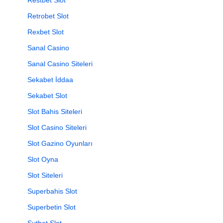
Restbet Slot
Retrobet Slot
Rexbet Slot
Sanal Casino
Sanal Casino Siteleri
Sekabet İddaa
Sekabet Slot
Slot Bahis Siteleri
Slot Casino Siteleri
Slot Gazino Oyunları
Slot Oyna
Slot Siteleri
Superbahis Slot
Superbetin Slot