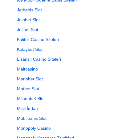
İos Mobil Ödeme Bahis Siteleri
Jetbahis Slot
Jojobet Slot
Julibet Slot
Kaliteli Casino Siteleri
Kolaybet Slot
Lisanslı Casino Siteleri
Maltcasino
Mariobet Slot
Matbet Slot
Milanobet Slot
Misli İddaa
Mobilbahis Slot
Monopoly Casino