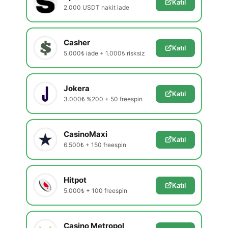
Katıl
2.000 USDT nakit iade
Casher
Katıl
5.000₺ iade + 1.000₺ risksiz
Jokera
Katıl
3.000₺ %200 + 50 freespin
CasinoMaxi
Katıl
6.500₺ + 150 freespin
Hitpot
Katıl
5.000₺ + 100 freespin
Casino Metropol