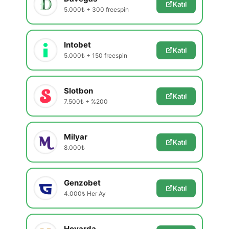
Katıl
5.000₺ + 300 freespin
Intobet
Katıl
5.000₺ + 150 freespin
Slotbon
Katıl
7.500₺ + %200
Milyar
Katıl
8.000₺
Genzobet
Katıl
4.000₺ Her Ay
Hovarda