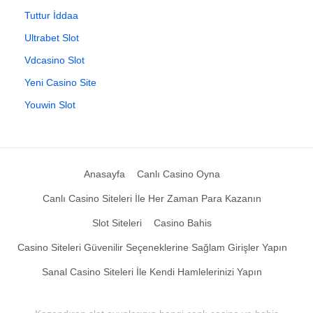
Tuttur İddaa
Ultrabet Slot
Vdcasino Slot
Yeni Casino Site
Youwin Slot
Anasayfa
Canlı Casino Oyna
Canlı Casino Siteleri İle Her Zaman Para Kazanın
Slot Siteleri
Casino Bahis
Casino Siteleri Güvenilir Seçeneklerine Sağlam Girişler Yapın
Sanal Casino Siteleri İle Kendi Hamlelerinizi Yapın