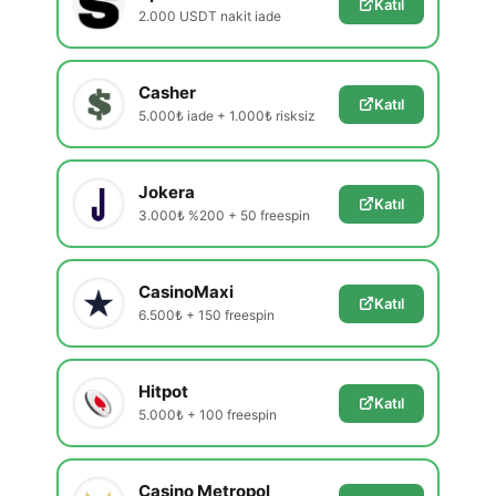
Katıl
2.000 USDT nakit iade
Casher
Katıl
5.000₺ iade + 1.000₺ risksiz
Jokera
Katıl
3.000₺ %200 + 50 freespin
CasinoMaxi
Katıl
6.500₺ + 150 freespin
Hitpot
Katıl
5.000₺ + 100 freespin
Casino Metropol