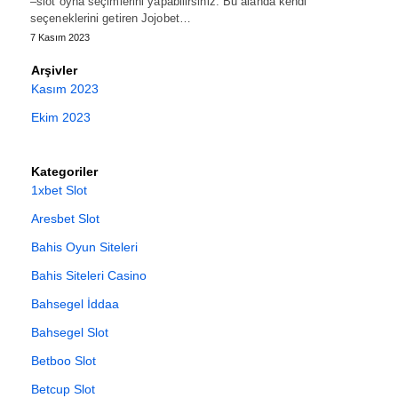
–slot oyna seçimlerini yapabilirsiniz. Bu alanda kendi
seçeneklerini getiren Jojobet…
7 Kasım 2023
Arşivler
Kasım 2023
Ekim 2023
Kategoriler
1xbet Slot
Aresbet Slot
Bahis Oyun Siteleri
Bahis Siteleri Casino
Bahsegel İddaa
Bahsegel Slot
Betboo Slot
Betcup Slot