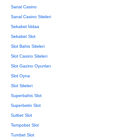
Sanal Casino
Sanal Casino Siteleri
Sekabet İddaa
Sekabet Slot
Slot Bahis Siteleri
Slot Casino Siteleri
Slot Gazino Oyunları
Slot Oyna
Slot Siteleri
Superbahis Slot
Superbetin Slot
Sutbet Slot
Tempobet Slot
Tumbet Slot