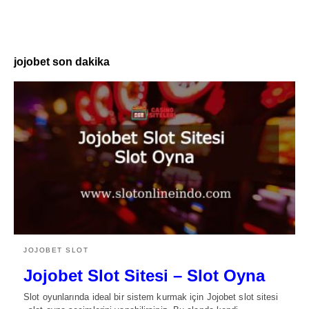
jojobet son dakika
JOJOBET SLOT
Jojobet Slot Sitesi – Slot Oyna
Slot oyunlarında ideal bir sistem kurmak için Jojobet slot sitesi