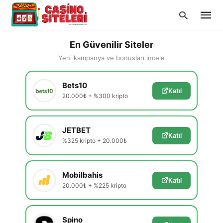
En Güvenilir Siteler
Yeni kampanya ve bonusları incele
Type
Bets10
your
Katıl
searc
20.000₺ + %300 kripto
query
and
hit
enter:
JETBET
Katıl
%325 kripto + 20.000₺
Mobilbahis
Katıl
20.000₺ + %225 kripto
Spino