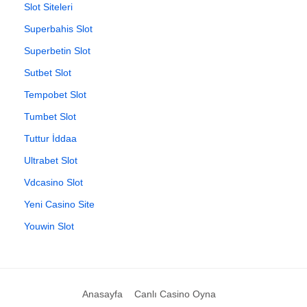
Slot Siteleri
Superbahis Slot
Superbetin Slot
Sutbet Slot
Tempobet Slot
Tumbet Slot
Tuttur İddaa
Ultrabet Slot
Vdcasino Slot
Yeni Casino Site
Youwin Slot
Anasayfa
Canlı Casino Oyna