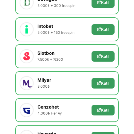
Katıl
5.000₺ + 300 freespin
Intobet
Katıl
5.000₺ + 150 freespin
Slotbon
Katıl
7.500₺ + %200
Milyar
Katıl
8.000₺
Genzobet
Katıl
4.000₺ Her Ay
Hovarda