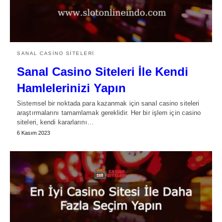
SANAL CASINO SITELERI
Sanal Casino Siteleri İle Kendi
Hamlelerinizi Yapın
Sistemsel bir noktada para kazanmak için sanal casino siteleri
araştırmalarını tamamlamak gereklidir. Her bir işlem için casino
siteleri, kendi kararlarını…
6 Kasım 2023