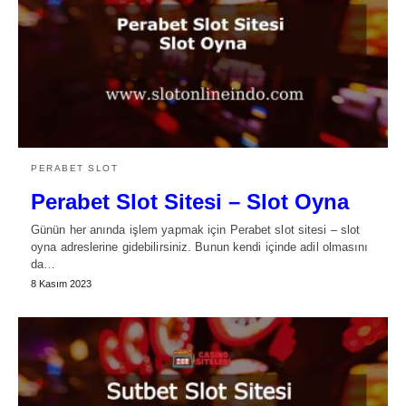
PERABET SLOT
Perabet Slot Sitesi – Slot Oyna
Günün her anında işlem yapmak için Perabet slot sitesi – slot
oyna adreslerine gidebilirsiniz. Bunun kendi içinde adil olmasını
da…
8 Kasım 2023