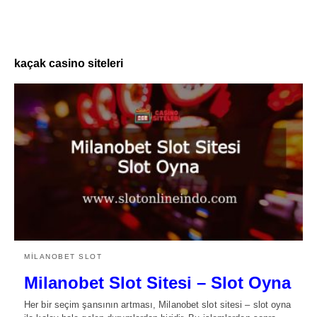
kaçak casino siteleri
MILANOBET SLOT
Milanobet Slot Sitesi – Slot Oyna
Her bir seçim şansının artması, Milanobet slot sitesi – slot oyna