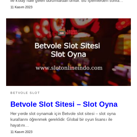
ile kolay hale gelen durumlardan biridir. Bu işlemlerden sonra…
11 Kasım 2023
BETVOLE SLOT
Betvole Slot Sitesi – Slot Oyna
Her yerde slot oynamak için Betvole slot sitesi – slot oyna
kurallarını öğrenmek gereklidir. Global bir oyun lisansı ile
hayatını…
11 Kasım 2023