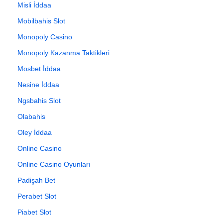
Misli İddaa
Mobilbahis Slot
Monopoly Casino
Monopoly Kazanma Taktikleri
Mosbet İddaa
Nesine İddaa
Ngsbahis Slot
Olabahis
Oley İddaa
Online Casino
Online Casino Oyunları
Padişah Bet
Perabet Slot
Piabet Slot