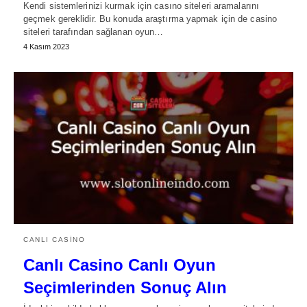
Kendi sistemlerinizi kurmak için casıno siteleri aramalarını
geçmek gereklidir. Bu konuda araştırma yapmak için de casino
siteleri tarafından sağlanan oyun…
4 Kasım 2023
CANLI CASINO
Canlı Casino Canlı Oyun
Seçimlerinden Sonuç Alın