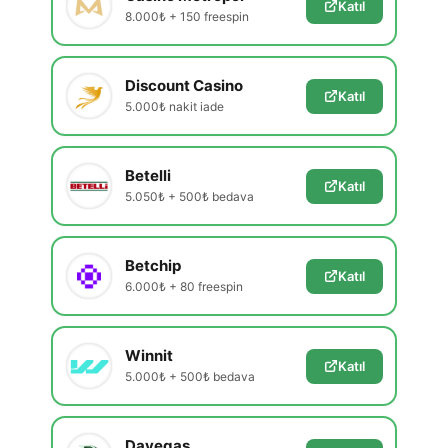
Katıl
8.000₺ + 150 freespin
Discount Casino
Katıl
5.000₺ nakit iade
Betelli
Katıl
5.050₺ + 500₺ bedava
Betchip
Katıl
6.000₺ + 80 freespin
Winnit
Katıl
5.000₺ + 500₺ bedava
Davegas