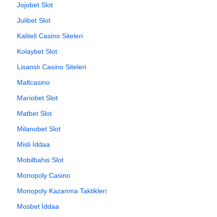
Jojobet Slot
Julibet Slot
Kaliteli Casino Siteleri
Kolaybet Slot
Lisanslı Casino Siteleri
Maltcasino
Mariobet Slot
Matbet Slot
Milanobet Slot
Misli İddaa
Mobilbahis Slot
Monopoly Casino
Monopoly Kazanma Taktikleri
Mosbet İddaa