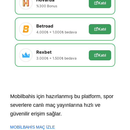
Katıl
%300 Bonus
Betroad
Katıl
4.000₺ + 1.000₺ bedava
Rexbet
Katıl
3.000₺ + 1.500₺ bedava
Mobilbahis için hazırlanmış bu platform, spor
severlere canlı maç yayınlarına hızlı ve
güvenilir erişim sağlar.
MOBİLBAHİS MAÇ İZLE