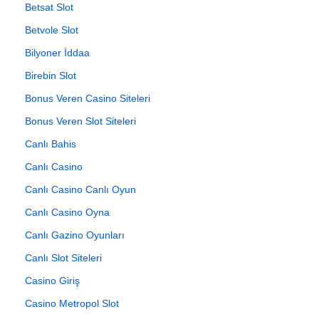
Betsat Slot
Betvole Slot
Bilyoner İddaa
Birebin Slot
Bonus Veren Casino Siteleri
Bonus Veren Slot Siteleri
Canlı Bahis
Canlı Casino
Canlı Casino Canlı Oyun
Canlı Casino Oyna
Canlı Gazino Oyunları
Canlı Slot Siteleri
Casino Giriş
Casino Metropol Slot