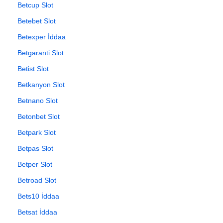
Betcup Slot
Betebet Slot
Betexper İddaa
Betgaranti Slot
Betist Slot
Betkanyon Slot
Betnano Slot
Betonbet Slot
Betpark Slot
Betpas Slot
Betper Slot
Betroad Slot
Bets10 İddaa
Betsat İddaa