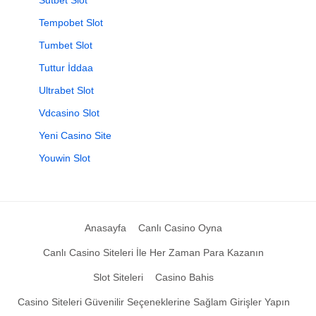
Sutbet Slot
Tempobet Slot
Tumbet Slot
Tuttur İddaa
Ultrabet Slot
Vdcasino Slot
Yeni Casino Site
Youwin Slot
Anasayfa
Canlı Casino Oyna
Canlı Casino Siteleri İle Her Zaman Para Kazanın
Slot Siteleri
Casino Bahis
Casino Siteleri Güvenilir Seçeneklerine Sağlam Girişler Yapın