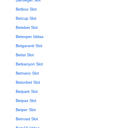
Bahsegel Slot
Betboo Slot
Betcup Slot
Betebet Slot
Betexper İddaa
Betgaranti Slot
Betist Slot
Betkanyon Slot
Betnano Slot
Betonbet Slot
Betpark Slot
Betpas Slot
Betper Slot
Betroad Slot