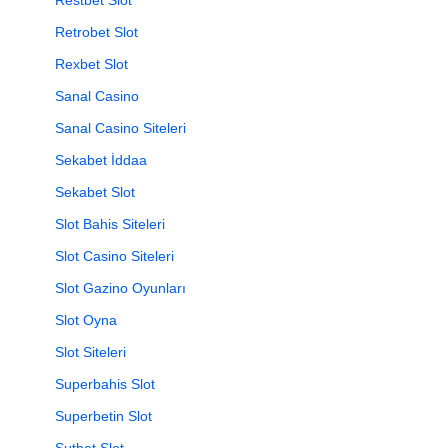
Restbet Slot
Retrobet Slot
Rexbet Slot
Sanal Casino
Sanal Casino Siteleri
Sekabet İddaa
Sekabet Slot
Slot Bahis Siteleri
Slot Casino Siteleri
Slot Gazino Oyunları
Slot Oyna
Slot Siteleri
Superbahis Slot
Superbetin Slot