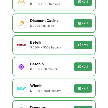
Katıl
8.000₺ + 150 freespin
Discount Casino
Katıl
5.000₺ nakit iade
Betelli
Katıl
5.050₺ + 500₺ bedava
Betchip
Katıl
6.000₺ + 80 freespin
Winnit
Katıl
5.000₺ + 500₺ bedava
Davegas