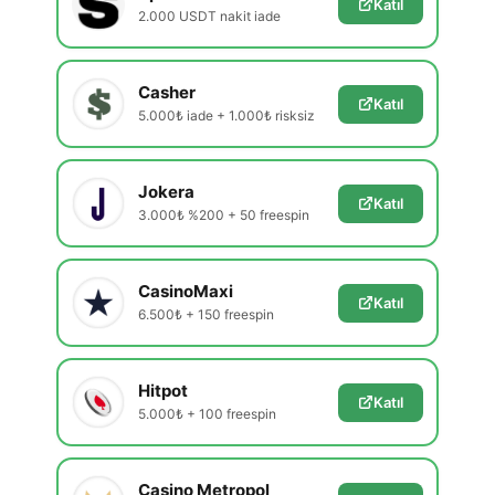
Katıl
2.000 USDT nakit iade
Casher
Katıl
5.000₺ iade + 1.000₺ risksiz
Jokera
Katıl
3.000₺ %200 + 50 freespin
CasinoMaxi
Katıl
6.500₺ + 150 freespin
Hitpot
Katıl
5.000₺ + 100 freespin
Casino Metropol