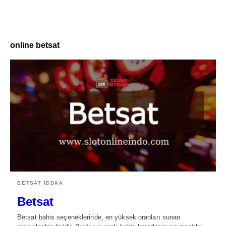
online betsat
BETSAT İDDAA
Betsat
Betsat bahis seçeneklerinde, en yüksek oranları sunan