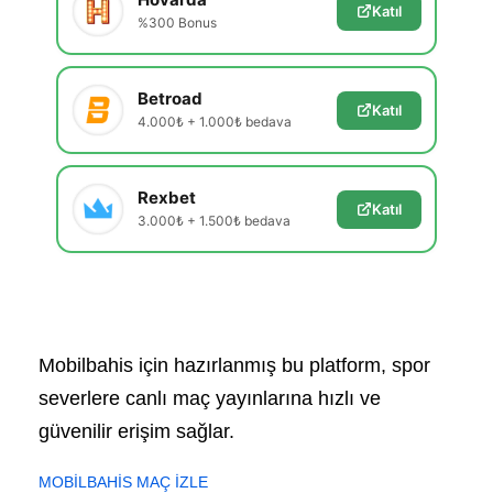
Katıl
%300 Bonus
Betroad
Katıl
4.000₺ + 1.000₺ bedava
Rexbet
Katıl
3.000₺ + 1.500₺ bedava
Mobilbahis için hazırlanmış bu platform, spor
severlere canlı maç yayınlarına hızlı ve
güvenilir erişim sağlar.
MOBİLBAHİS MAÇ İZLE