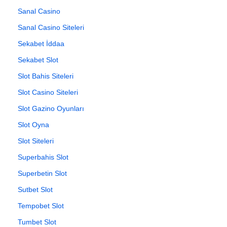
Sanal Casino
Sanal Casino Siteleri
Sekabet İddaa
Sekabet Slot
Slot Bahis Siteleri
Slot Casino Siteleri
Slot Gazino Oyunları
Slot Oyna
Slot Siteleri
Superbahis Slot
Superbetin Slot
Sutbet Slot
Tempobet Slot
Tumbet Slot