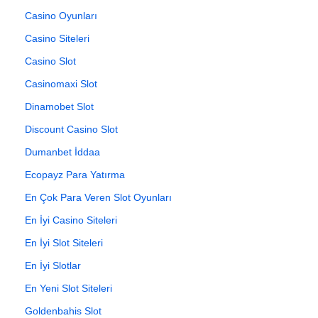
Casino Oyunları
Casino Siteleri
Casino Slot
Casinomaxi Slot
Dinamobet Slot
Discount Casino Slot
Dumanbet İddaa
Ecopayz Para Yatırma
En Çok Para Veren Slot Oyunları
En İyi Casino Siteleri
En İyi Slot Siteleri
En İyi Slotlar
En Yeni Slot Siteleri
Goldenbahis Slot