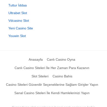
Tuttur İddaa
Ultrabet Slot
Vdcasino Slot
Yeni Casino Site
Youwin Slot
Anasayfa
Canlı Casino Oyna
Canlı Casino Siteleri İle Her Zaman Para Kazanın
Slot Siteleri
Casino Bahis
Casino Siteleri Güvenilir Seçeneklerine Sağlam Girişler Yapın
Sanal Casino Siteleri İle Kendi Hamlelerinizi Yapın