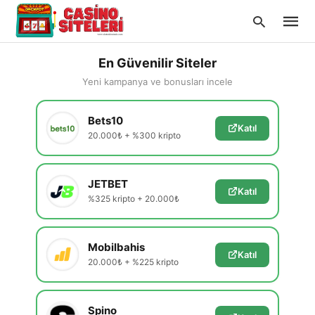
En Güvenilir Siteler
Yeni kampanya ve bonusları incele
Type
Bets10
your
Katıl
searc
20.000₺ + %300 kripto
query
and
hit
enter:
JETBET
Katıl
%325 kripto + 20.000₺
Mobilbahis
Katıl
20.000₺ + %225 kripto
Spino