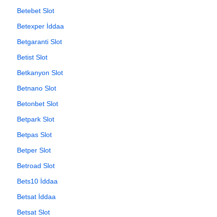
Betebet Slot
Betexper İddaa
Betgaranti Slot
Betist Slot
Betkanyon Slot
Betnano Slot
Betonbet Slot
Betpark Slot
Betpas Slot
Betper Slot
Betroad Slot
Bets10 İddaa
Betsat İddaa
Betsat Slot