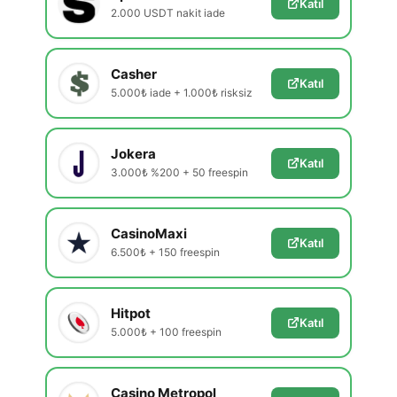
Katıl
2.000 USDT nakit iade
Casher
Katıl
5.000₺ iade + 1.000₺ risksiz
Jokera
Katıl
3.000₺ %200 + 50 freespin
CasinoMaxi
Katıl
6.500₺ + 150 freespin
Hitpot
Katıl
5.000₺ + 100 freespin
Casino Metropol