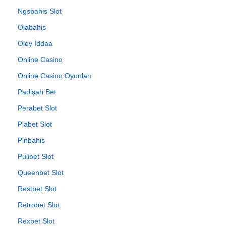
Ngsbahis Slot
Olabahis
Oley İddaa
Online Casino
Online Casino Oyunları
Padişah Bet
Perabet Slot
Piabet Slot
Pinbahis
Pulibet Slot
Queenbet Slot
Restbet Slot
Retrobet Slot
Rexbet Slot