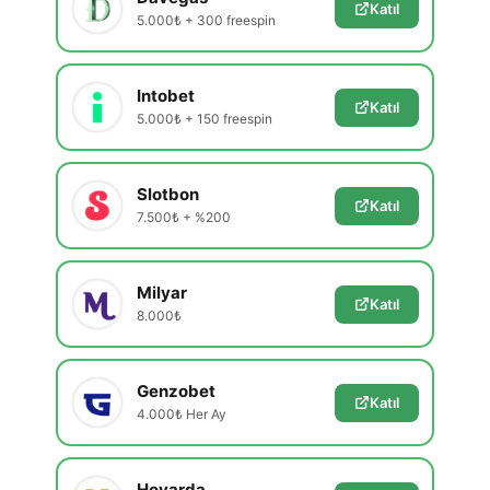
Katıl
5.000₺ + 300 freespin
Intobet
Katıl
5.000₺ + 150 freespin
Slotbon
Katıl
7.500₺ + %200
Milyar
Katıl
8.000₺
Genzobet
Katıl
4.000₺ Her Ay
Hovarda