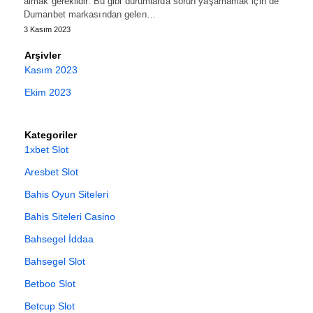
almak gereklidir. Bu gibi durumlarda sorun yaşamamak için de
Dumanbet markasından gelen…
3 Kasım 2023
Arşivler
Kasım 2023
Ekim 2023
Kategoriler
1xbet Slot
Aresbet Slot
Bahis Oyun Siteleri
Bahis Siteleri Casino
Bahsegel İddaa
Bahsegel Slot
Betboo Slot
Betcup Slot