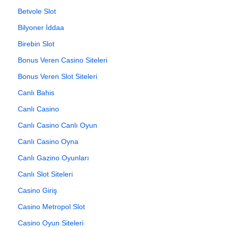
Betvole Slot
Bilyoner İddaa
Birebin Slot
Bonus Veren Casino Siteleri
Bonus Veren Slot Siteleri
Canlı Bahis
Canlı Casino
Canlı Casino Canlı Oyun
Canlı Casino Oyna
Canlı Gazino Oyunları
Canlı Slot Siteleri
Casino Giriş
Casino Metropol Slot
Casino Oyun Siteleri