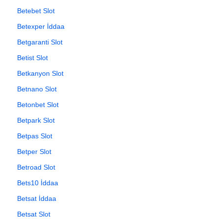
Betebet Slot
Betexper İddaa
Betgaranti Slot
Betist Slot
Betkanyon Slot
Betnano Slot
Betonbet Slot
Betpark Slot
Betpas Slot
Betper Slot
Betroad Slot
Bets10 İddaa
Betsat İddaa
Betsat Slot