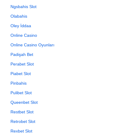
Ngsbahis Slot
Olabahis
Oley İddaa
Online Casino
Online Casino Oyunları
Padişah Bet
Perabet Slot
Piabet Slot
Pinbahis
Pulibet Slot
Queenbet Slot
Restbet Slot
Retrobet Slot
Rexbet Slot