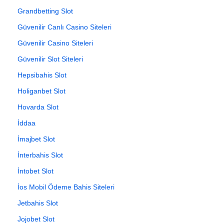
Grandbetting Slot
Güvenilir Canlı Casino Siteleri
Güvenilir Casino Siteleri
Güvenilir Slot Siteleri
Hepsibahis Slot
Holiganbet Slot
Hovarda Slot
İddaa
İmajbet Slot
İnterbahis Slot
İntobet Slot
İos Mobil Ödeme Bahis Siteleri
Jetbahis Slot
Jojobet Slot