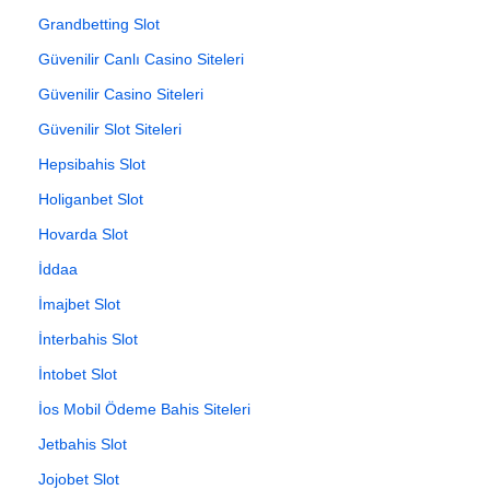
Grandbetting Slot
Güvenilir Canlı Casino Siteleri
Güvenilir Casino Siteleri
Güvenilir Slot Siteleri
Hepsibahis Slot
Holiganbet Slot
Hovarda Slot
İddaa
İmajbet Slot
İnterbahis Slot
İntobet Slot
İos Mobil Ödeme Bahis Siteleri
Jetbahis Slot
Jojobet Slot