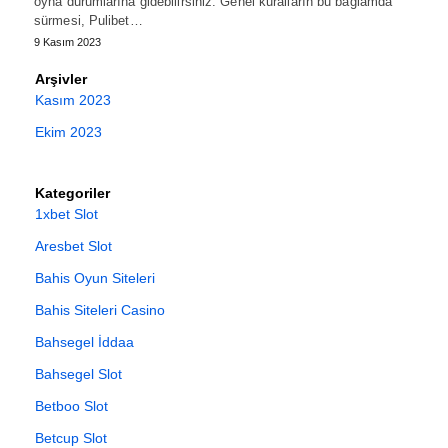
oyna durumlarına gidebilirsiniz. Genel kuralların bu bağlamda
sürmesi, Pulibet…
9 Kasım 2023
Arşivler
Kasım 2023
Ekim 2023
Kategoriler
1xbet Slot
Aresbet Slot
Bahis Oyun Siteleri
Bahis Siteleri Casino
Bahsegel İddaa
Bahsegel Slot
Betboo Slot
Betcup Slot