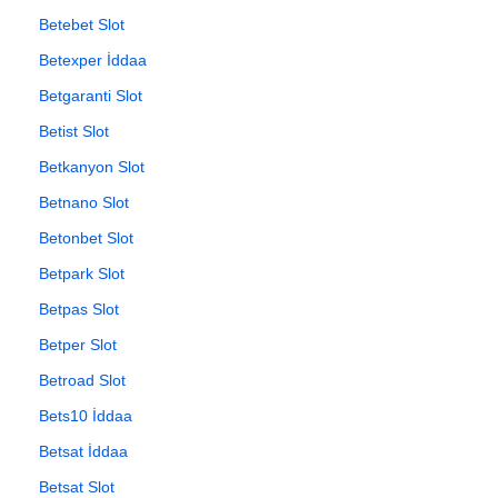
Betebet Slot
Betexper İddaa
Betgaranti Slot
Betist Slot
Betkanyon Slot
Betnano Slot
Betonbet Slot
Betpark Slot
Betpas Slot
Betper Slot
Betroad Slot
Bets10 İddaa
Betsat İddaa
Betsat Slot