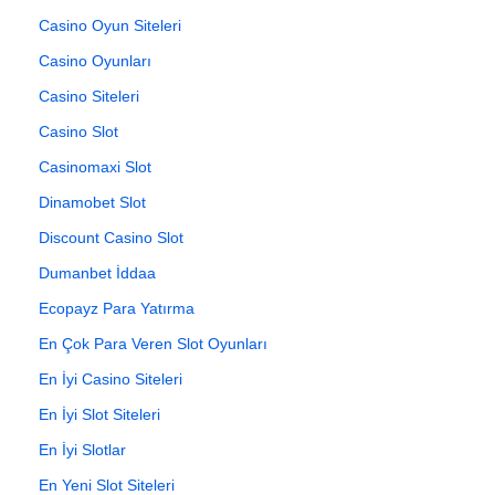
Casino Oyun Siteleri
Casino Oyunları
Casino Siteleri
Casino Slot
Casinomaxi Slot
Dinamobet Slot
Discount Casino Slot
Dumanbet İddaa
Ecopayz Para Yatırma
En Çok Para Veren Slot Oyunları
En İyi Casino Siteleri
En İyi Slot Siteleri
En İyi Slotlar
En Yeni Slot Siteleri