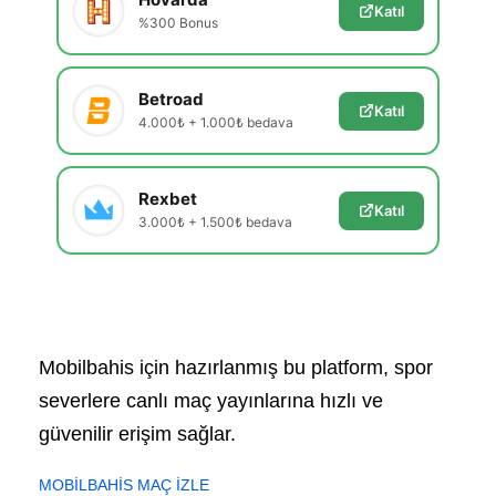
Katıl
%300 Bonus
Betroad
Katıl
4.000₺ + 1.000₺ bedava
Rexbet
Katıl
3.000₺ + 1.500₺ bedava
Mobilbahis için hazırlanmış bu platform, spor
severlere canlı maç yayınlarına hızlı ve
güvenilir erişim sağlar.
MOBİLBAHİS MAÇ İZLE