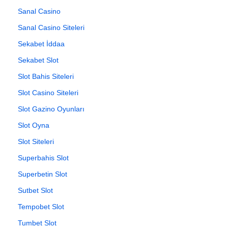
Sanal Casino
Sanal Casino Siteleri
Sekabet İddaa
Sekabet Slot
Slot Bahis Siteleri
Slot Casino Siteleri
Slot Gazino Oyunları
Slot Oyna
Slot Siteleri
Superbahis Slot
Superbetin Slot
Sutbet Slot
Tempobet Slot
Tumbet Slot