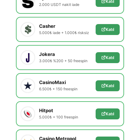
Katıl
2.000 USDT nakit iade
Casher
Katıl
5.000₺ iade + 1.000₺ risksiz
Jokera
Katıl
3.000₺ %200 + 50 freespin
CasinoMaxi
Katıl
6.500₺ + 150 freespin
Hitpot
Katıl
5.000₺ + 100 freespin
Casino Metropol