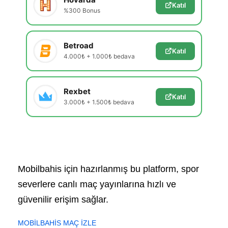
Katıl
%300 Bonus
Betroad
Katıl
4.000₺ + 1.000₺ bedava
Rexbet
Katıl
3.000₺ + 1.500₺ bedava
Mobilbahis için hazırlanmış bu platform, spor
severlere canlı maç yayınlarına hızlı ve
güvenilir erişim sağlar.
MOBİLBAHİS MAÇ İZLE