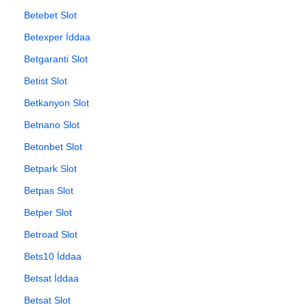
Betebet Slot
Betexper İddaa
Betgaranti Slot
Betist Slot
Betkanyon Slot
Betnano Slot
Betonbet Slot
Betpark Slot
Betpas Slot
Betper Slot
Betroad Slot
Bets10 İddaa
Betsat İddaa
Betsat Slot