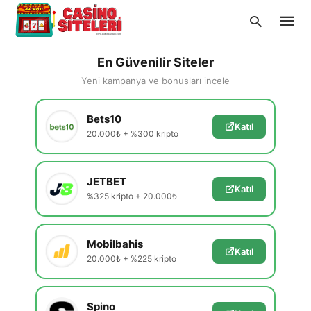
En Güvenilir Siteler
Yeni kampanya ve bonusları incele
Type
Bets10
your
Katıl
searc
20.000₺ + %300 kripto
query
and
hit
enter:
JETBET
Katıl
%325 kripto + 20.000₺
Mobilbahis
Katıl
20.000₺ + %225 kripto
Spino