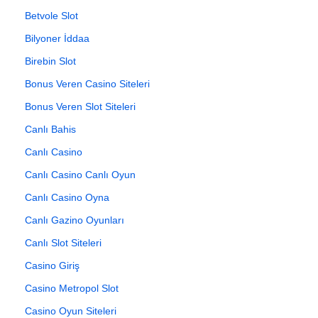
Betvole Slot
Bilyoner İddaa
Birebin Slot
Bonus Veren Casino Siteleri
Bonus Veren Slot Siteleri
Canlı Bahis
Canlı Casino
Canlı Casino Canlı Oyun
Canlı Casino Oyna
Canlı Gazino Oyunları
Canlı Slot Siteleri
Casino Giriş
Casino Metropol Slot
Casino Oyun Siteleri