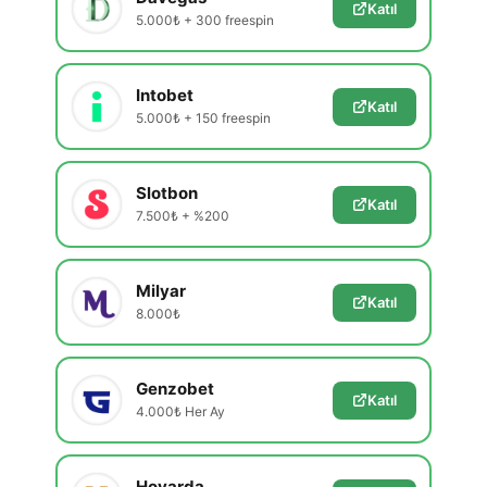
Katıl
5.000₺ + 300 freespin
Intobet
Katıl
5.000₺ + 150 freespin
Slotbon
Katıl
7.500₺ + %200
Milyar
Katıl
8.000₺
Genzobet
Katıl
4.000₺ Her Ay
Hovarda