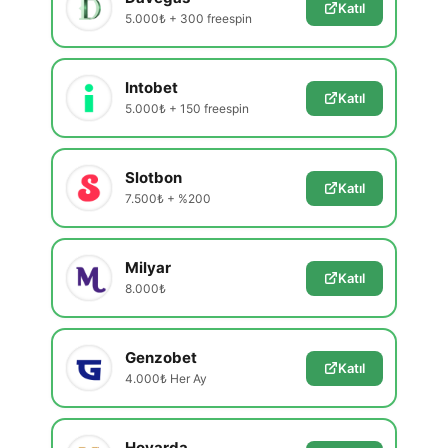
Katıl
5.000₺ + 300 freespin
Intobet
Katıl
5.000₺ + 150 freespin
Slotbon
Katıl
7.500₺ + %200
Milyar
Katıl
8.000₺
Genzobet
Katıl
4.000₺ Her Ay
Hovarda