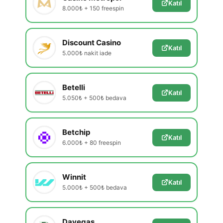
Katıl
8.000₺ + 150 freespin
Discount Casino
Katıl
5.000₺ nakit iade
Betelli
Katıl
5.050₺ + 500₺ bedava
Betchip
Katıl
6.000₺ + 80 freespin
Winnit
Katıl
5.000₺ + 500₺ bedava
Davegas