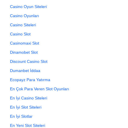
Casino Oyun Siteleri
Casino Oyunları
Casino Siteleri
Casino Slot
Casinomaxi Slot
Dinamobet Slot
Discount Casino Slot
Dumanbet İddaa
Ecopayz Para Yatırma
En Çok Para Veren Slot Oyunları
En İyi Casino Siteleri
En İyi Slot Siteleri
En İyi Slotlar
En Yeni Slot Siteleri