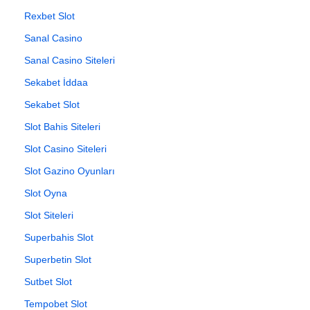
Rexbet Slot
Sanal Casino
Sanal Casino Siteleri
Sekabet İddaa
Sekabet Slot
Slot Bahis Siteleri
Slot Casino Siteleri
Slot Gazino Oyunları
Slot Oyna
Slot Siteleri
Superbahis Slot
Superbetin Slot
Sutbet Slot
Tempobet Slot