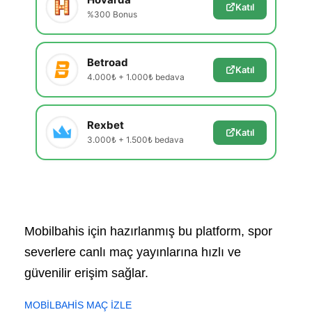
Katıl
%300 Bonus
Betroad
Katıl
4.000₺ + 1.000₺ bedava
Rexbet
Katıl
3.000₺ + 1.500₺ bedava
Mobilbahis için hazırlanmış bu platform, spor
severlere canlı maç yayınlarına hızlı ve
güvenilir erişim sağlar.
MOBİLBAHİS MAÇ İZLE