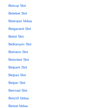
Betcup Slot
Betebet Slot
Betexper İddaa
Betgaranti Slot
Betist Slot
Betkanyon Slot
Betnano Slot
Betonbet Slot
Betpark Slot
Betpas Slot
Betper Slot
Betroad Slot
Bets10 İddaa
Betsat İddaa