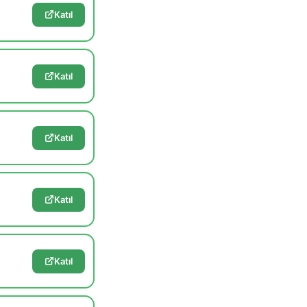
Katıl
Katıl
Katıl
Katıl
Katıl