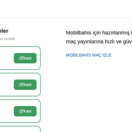
eler
Mobilbahis için hazırlanmış 
ı incele
maç yayınlarına hızlı ve güve
MOBİLBAHİS MAÇ İZLE
Katıl
Katıl
Katıl