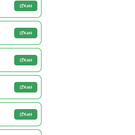
Katıl
Katıl
Katıl
Katıl
Katıl