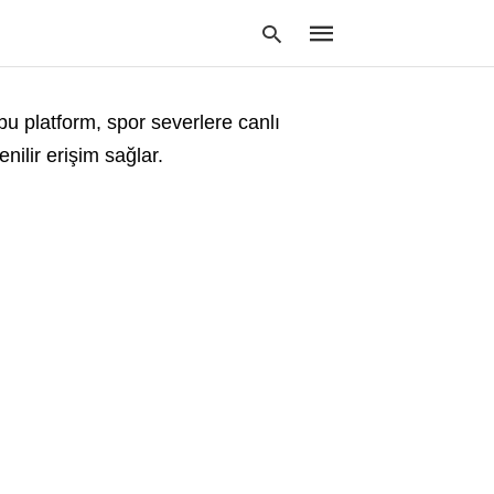
bu platform, spor severlere canlı
nilir erişim sağlar.
Type
your
search
query
and
hit
enter: