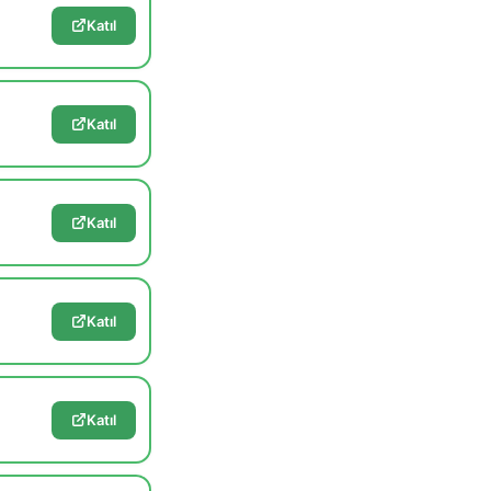
Katıl
Katıl
Katıl
Katıl
Katıl