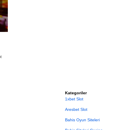
t
Kategoriler
1xbet Slot
Aresbet Slot
Bahis Oyun Siteleri