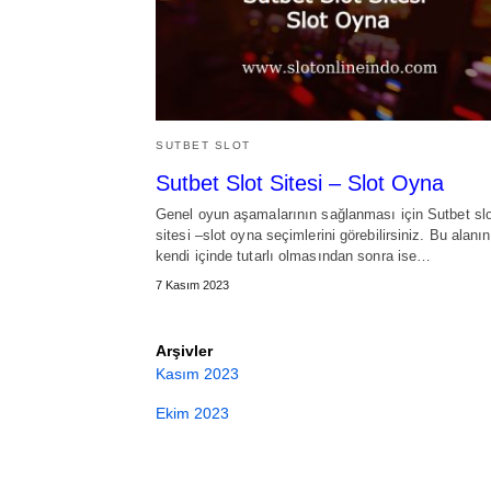
SUTBET SLOT
Sutbet Slot Sitesi – Slot Oyna
Genel oyun aşamalarının sağlanması için Sutbet slo
sitesi –slot oyna seçimlerini görebilirsiniz. Bu alanın
kendi içinde tutarlı olmasından sonra ise…
7 Kasım 2023
Arşivler
Kasım 2023
Ekim 2023