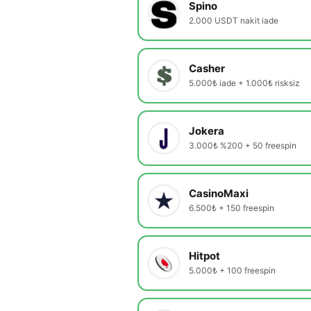
Spino
2.000 USDT nakit iade
Casher
5.000₺ iade + 1.000₺ risksiz
Jokera
3.000₺ %200 + 50 freespin
CasinoMaxi
6.500₺ + 150 freespin
Hitpot
5.000₺ + 100 freespin