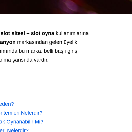
lot sitesi – slot oyna
kullanımlarına
kanyon
markasından gelen üyelik
nımında bu marka, belli başlı giriş
anma şansı da vardır.
keden?
ntemleri Nelerdir?
rak Oynanabilir Mi?
eri Nelerdir?