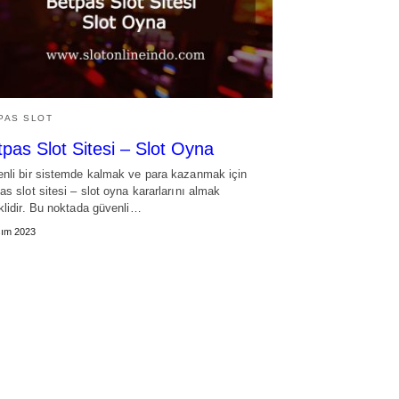
PAS SLOT
pas Slot Sitesi – Slot Oyna
nli bir sistemde kalmak ve para kazanmak için
as slot sitesi – slot oyna kararlarını almak
klidir. Bu noktada güvenli…
sım 2023