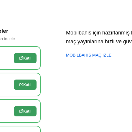
eler
Mobilbahis için hazırlanmış 
ı incele
maç yayınlarına hızlı ve güve
MOBİLBAHİS MAÇ İZLE
Katıl
Katıl
Katıl