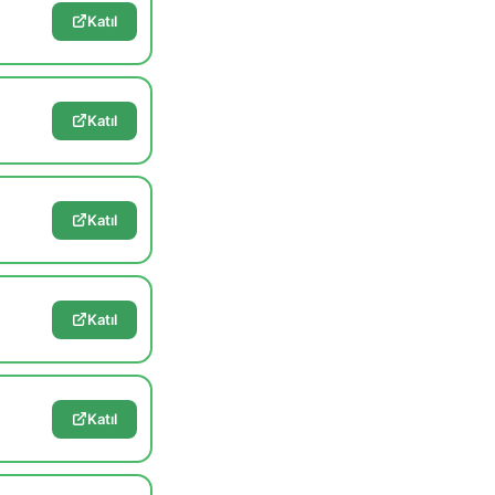
Katıl
Katıl
Katıl
Katıl
Katıl