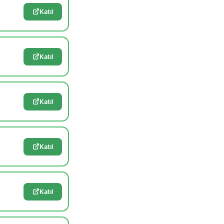
Katıl
Katıl
Katıl
Katıl
Katıl