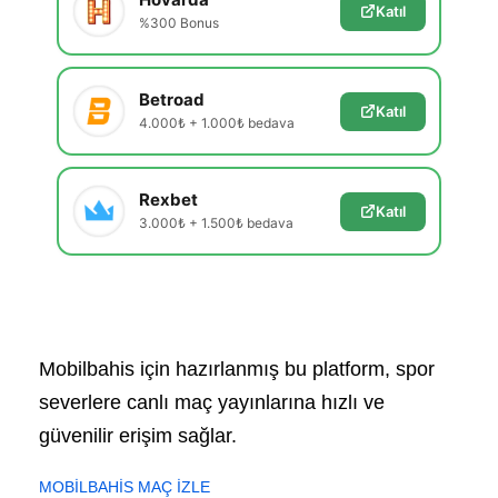
Katıl
%300 Bonus
Betroad
Katıl
4.000₺ + 1.000₺ bedava
Rexbet
Katıl
3.000₺ + 1.500₺ bedava
Mobilbahis için hazırlanmış bu platform, spor
severlere canlı maç yayınlarına hızlı ve
güvenilir erişim sağlar.
MOBİLBAHİS MAÇ İZLE