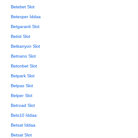
Betebet Slot
Betexper İddaa
Betgaranti Slot
Betist Slot
Betkanyon Slot
Betnano Slot
Betonbet Slot
Betpark Slot
Betpas Slot
Betper Slot
Betroad Slot
Bets10 İddaa
Betsat İddaa
Betsat Slot