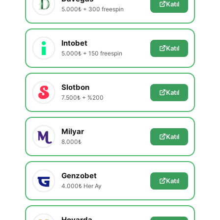
Katıl
5.000₺ + 300 freespin
Intobet
Katıl
5.000₺ + 150 freespin
Slotbon
Katıl
7.500₺ + %200
Milyar
Katıl
8.000₺
Genzobet
Katıl
4.000₺ Her Ay
Hovarda