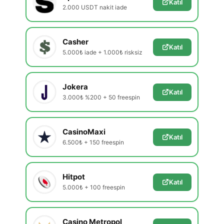
Katıl
2.000 USDT nakit iade
Casher
Katıl
5.000₺ iade + 1.000₺ risksiz
Jokera
Katıl
3.000₺ %200 + 50 freespin
CasinoMaxi
Katıl
6.500₺ + 150 freespin
Hitpot
Katıl
5.000₺ + 100 freespin
Casino Metropol