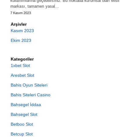
kullanımlarına geçebilirsiniz. Bu noktada kurumsal olan Misli
markası, tamamen yasal…
7 Kasım 2023
Arşivler
Kasım 2023
Ekim 2023
Kategoriler
1xbet Slot
Aresbet Slot
Bahis Oyun Siteleri
Bahis Siteleri Casino
Bahsegel İddaa
Bahsegel Slot
Betboo Slot
Betcup Slot