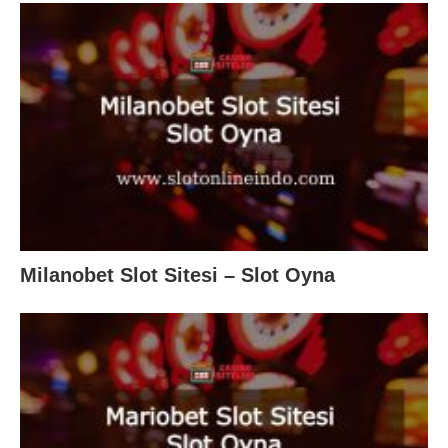
Milanobet Slot Sitesi – Slot Oyna