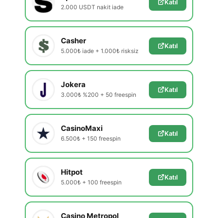
Katıl
2.000 USDT nakit iade
Casher
Katıl
5.000₺ iade + 1.000₺ risksiz
Jokera
Katıl
3.000₺ %200 + 50 freespin
CasinoMaxi
Katıl
6.500₺ + 150 freespin
Hitpot
Katıl
5.000₺ + 100 freespin
Casino Metropol