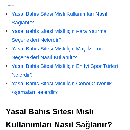
Yasal Bahis Sitesi Misli Kullanımları Nasıl
Sağlanır?
Yasal Bahis Sitesi Misli İçin Para Yatırma
Seçenekleri Nelerdir?
Yasal Bahis Sitesi Misli İçin Maç İzleme
Seçenekleri Nasıl Kullanılır?
Yasal Bahis Sitesi Misli İçin En İyi Spor Türleri
Nelerdir?
Yasal Bahis Sitesi Misli İçin Genel Güvenlik
Aşamaları Nelerdir?
Yasal Bahis Sitesi Misli
Kullanımları Nasıl Sağlanır?