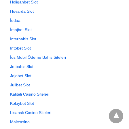
Holiganbet Slot
Hovarda Slot
İddaa
İmajbet Slot
İnterbahis Slot
İntobet Slot
İos Mobil Ödeme Bahis Siteleri
Jetbahis Slot
Jojobet Slot
Julibet Slot
Kaliteli Casino Siteleri
Kolaybet Slot
Lisanslı Casino Siteleri
Maltcasino