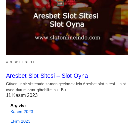
ARESBET SLOT
Aresbet Slot Sitesi – Slot Oyna
Güvenilir bir sistemde zaman geçirmek için Aresbet slot sitesi – slot
oyna durumlarını görebilirsiniz. Bu…
11 Kasım 2023
Arşivler
Kasım 2023
Ekim 2023