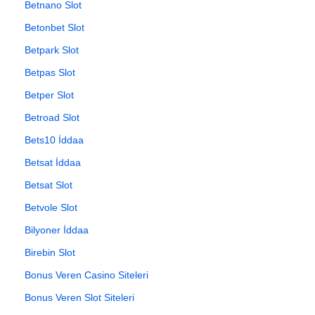
Betnano Slot
Betonbet Slot
Betpark Slot
Betpas Slot
Betper Slot
Betroad Slot
Bets10 İddaa
Betsat İddaa
Betsat Slot
Betvole Slot
Bilyoner İddaa
Birebin Slot
Bonus Veren Casino Siteleri
Bonus Veren Slot Siteleri