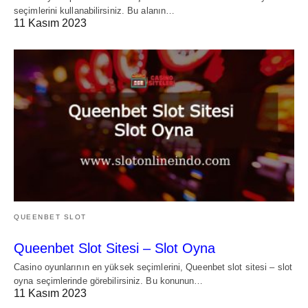
seçimlerini kullanabilirsiniz. Bu alanın…
11 Kasım 2023
QUEENBET SLOT
Queenbet Slot Sitesi – Slot Oyna
Casino oyunlarının en yüksek seçimlerini, Queenbet slot sitesi – slot
oyna seçimlerinde görebilirsiniz. Bu konunun…
11 Kasım 2023