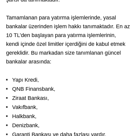
Tamamlanan para yatırma işlemlerinde, yasal
bankalar üzerinden işlem hakkı tanımaktadır. En az
10 TL’den başlayan para yatırma işlemlerinin,
kendi içinde özel limitler içerdiğini de kabul etmek
gereklidir. Bu markadan size tanımlanan güncel
bankalar arasında:
Yapı Kredi,
QNB Finansbank,
Ziraat Bankası,
Vakıfbank,
Halkbank,
Denizbank,
Garanti Bankası ve daha fazlası vardır.