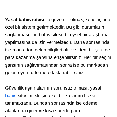
Yasal bahis sitesi
ile güvenilir olmak, kendi içinde
özel bir sistem getirmektedir. Bu gibi durumların
sağlanması için bahis sitesi, bireysel bir araştırma
yapılmasına da izin vermektedir. Daha sonrasında
ise markadan gelen bilgileri alır ve ideal bir şekilde
para kazanma şansına erişebilirsiniz. Her bir seçim
şansının sağlanmasından sonra ise bu markadan
gelen oyun türlerine odaklanabilirsiniz.
Güvenlik aşamalarının sorunsuz olması, yasal
bahis
sitesi misli için özel bir kullanım hakkı
tanımaktadır. Bundan sonrasında ise ödeme
alanlarına gider ve kısa sürede para