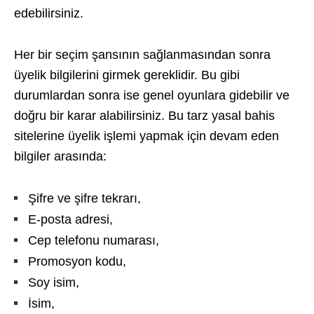
edebilirsiniz.
Her bir seçim şansının sağlanmasından sonra
üyelik bilgilerini girmek gereklidir. Bu gibi
durumlardan sonra ise genel oyunlara gidebilir ve
doğru bir karar alabilirsiniz. Bu tarz yasal bahis
sitelerine üyelik işlemi yapmak için devam eden
bilgiler arasında:
Şifre ve şifre tekrarı,
E-posta adresi,
Cep telefonu numarası,
Promosyon kodu,
Soy isim,
İsim,